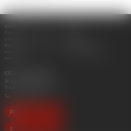
Accueil
Cabinet
Domaines d'intervention
Actus
Contact
Plan du site
Politique de confidentialité
Mentions légales
Honoraires
Politique de cookies
Articles
CÉCILE MOURGUES
18 rue du Collège
11400 CASTELNAUDARY
Tél :
04 68 23 41 32
NOUS CONTACTER
NOUS LOCALISER