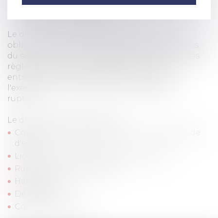
législatives qui régissent les relations entre les
employeurs et les salariés.
Le droit du travail défini les droits et les
obligations entre les employeurs et les salariés
du secteur privé, en regroupant l'ensemble des
règles juridiques qui régissent la vie en
entreprise, de l'embauche, en passant par
l'exécution du contrat de travail jusqu'à sa
rupture.
Le droit du travail c'est aussi :
Contrat de travail (exécution, rupture, période
d'essai)
Licenciement (amiable, économique...)
Rupture conventionnelle
Harcèlement
Démission
Congés / Absences