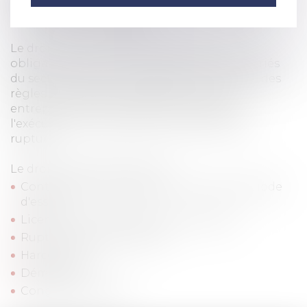
législatives qui régissent les relations entre les
employeurs et les salariés.
Le droit du travail défini les droits et les
obligations entre les employeurs et les salariés
du secteur privé, en regroupant l'ensemble des
règles juridiques qui régissent la vie en
entreprise, de l'embauche, en passant par
l'exécution du contrat de travail jusqu'à sa
rupture.
Le droit du travail c'est aussi :
Contrat de travail (exécution, rupture, période
d'essai)
Licenciement (amiable, économique...)
Rupture conventionnelle
Harcèlement
Démission
Congés / Absences