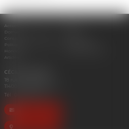
Accueil
Cabinet
Domaines d'intervention
Actus
Contact
Plan du site
Politique de confidentialité
Mentions légales
Honoraires
Politique de cookies
Articles
CÉCILE MOURGUES
18 rue du Collège
11400 CASTELNAUDARY
Tél :
04 68 23 41 32
NOUS CONTACTER
NOUS LOCALISER