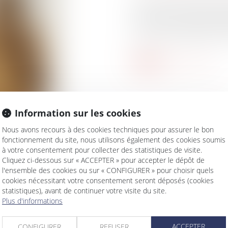
Me Cécile MOURGUES ex
cabinet se situe à C
(11) et dans le ressort
de la Cour d'APPEL d
Lire la suite
Information sur les cookies
Nous avons recours à des cookies techniques pour assurer le bon
fonctionnement du site, nous utilisons également des cookies soumis
à votre consentement pour collecter des statistiques de visite.
Cliquez ci-dessous sur « ACCEPTER » pour accepter le dépôt de
l'ensemble des cookies ou sur « CONFIGURER » pour choisir quels
cookies nécessitant votre consentement seront déposés (cookies
statistiques), avant de continuer votre visite du site.
NOS DERNIÈRES ACTUS
Plus d'informations
ACCEPTER
CONFIGURER
REFUSER