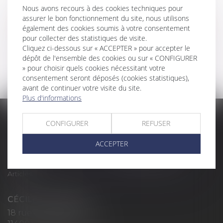
VEILLE JURIDIQUE
Nous avons recours à des cookies techniques pour
assurer le bon fonctionnement du site, nous utilisons
également des cookies soumis à votre consentement
pour collecter des statistiques de visite.
Cliquez ci-dessous sur « ACCEPTER » pour accepter le
RÉDACTION DU CABINET
dépôt de l'ensemble des cookies ou sur « CONFIGURER
» pour choisir quels cookies nécessitant votre
consentement seront déposés (cookies statistiques),
avant de continuer votre visite du site.
Plus d'informations
Accueil
Cabinet
CONFIGURER
REFUSER
Domaines d'intervention
Actus
Contact
Plan du site
ACCEPTER
Politique de confidentialité
Mentions légales
Honoraires
Politique de cookies
Articles
CÉCILE MOURGUES
18 rue du Collège