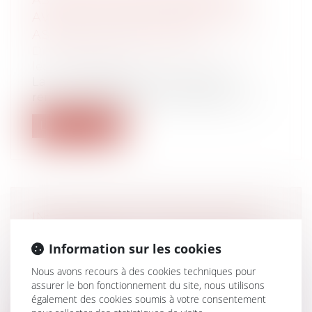
ASSISTANCE OBLIGATOIRE PAR
AVOCAT POUR LES MINEURS EN
ASSISTANCE ÉDUCATIVE
Droit de la famille, des personnes et de
leur patrimoine
La loi n° 2026-630 du 13 juillet 2026
renforce les garanties accordées aux mi...
Lire la suite
INSTRUCTION EN FAMILLE SANS
AUTORISATION : CONDAMNATION
Information sur les cookies
DES PARENTS
Droit de la famille, des personnes et de
Nous avons recours à des cookies techniques pour
leur patrimoine
assurer le bon fonctionnement du site, nous utilisons
également des cookies soumis à votre consentement
Deux parents pratiquent l’instruction en