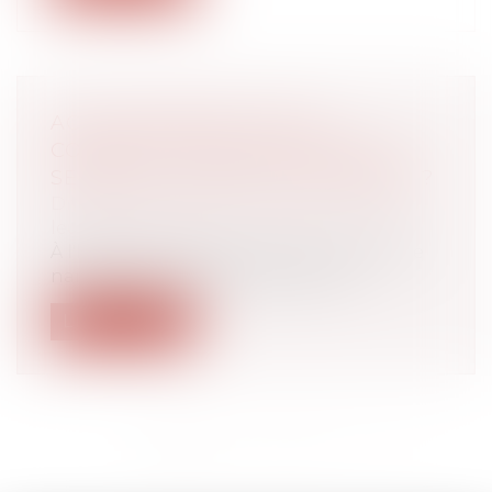
ACCOUCHEMENT SOUS X :
COMMENT CONCILIER DROIT AU
SECRET ET ACCÈS AUX ORIGINES ?
Droit de la famille, des personnes et de
leur patrimoine
À l'heure où la recherche des origines de
naissance est facilitée par les rés...
Lire la suite
<<
<
1
2
3
4
5
6
>
>>