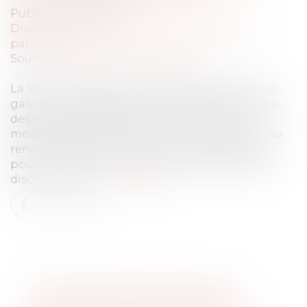
Publié le :
27/07/2026
Droit de la famille, des personnes et de leur
patrimoine
Source :
www.lemag-juridique.com
La loi n° 2026-630 du 13 juillet 2026 renforce les
garanties accordées aux mineurs dans le cadre
des procédures d'assistance éducative. Elle
modifie l'actuel article 375-1 du Code civil afin de
rendre l'assistance par un avocat obligatoire
pour tout mineur concerné, sans condition de
discernement....
Lire la suite
LOI DU 13 JUILLET 2026 : UNE