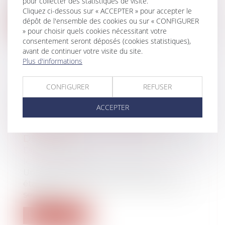
pour collecter des statistiques de visite.
famille pour leurs enfants. Le 10 ma...
Cliquez ci-dessous sur « ACCEPTER » pour accepter le
dépôt de l'ensemble des cookies ou sur « CONFIGURER
Lire la suite
» pour choisir quels cookies nécessitant votre
consentement seront déposés (cookies statistiques),
avant de continuer votre visite du site.
Plus d'informations
CONFIGURER
REFUSER
LE PARENT AYANT ASSUMÉ SEUL
LES CHARGES PEUT OBTENIR UNE
ACCEPTER
CONTRIBUTION RÉTROACTIVE
SANS DÉTAILLER CHAQUE
DÉPENSE !
Droit de la famille, des personnes et de
leur patrimoine
Une mère assigne un homme en
établissement de paternité à l’égard de
ses deux...
Lire la suite