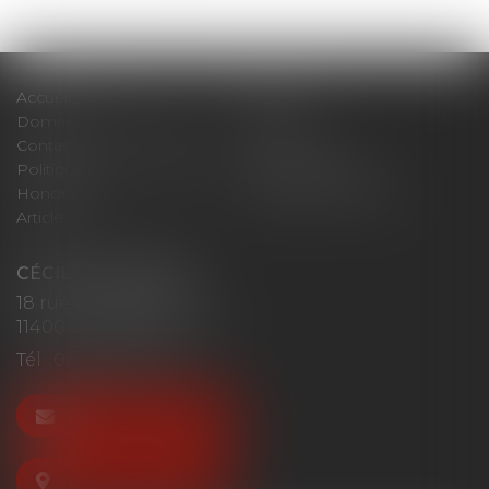
Accueil
Cabinet
Domaines d'intervention
Actus
Contact
Plan du site
Politique de confidentialité
Mentions légales
Honoraires
Politique de cookies
Articles
CÉCILE MOURGUES
18 rue du Collège
11400 CASTELNAUDARY
Tél :
04 68 23 41 32
NOUS CONTACTER
NOUS LOCALISER