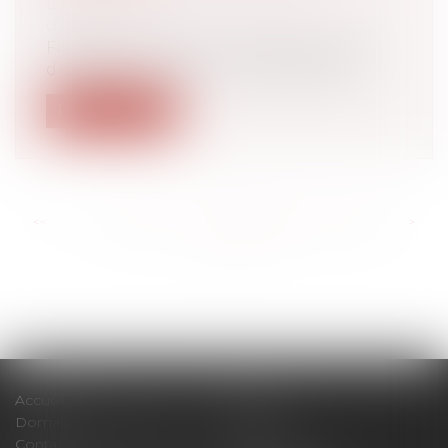
Droit des sociétés
/
Transmission
d’entreprise
FISCALITÉ - La cession de parts sociales
d’une entreprise à un prix symboliqu...
Lire la suite
<<
<
...
226
227
228
229
230
231
232
...
>
>>
Accueil
Cabinet
Domaines d'intervention
Actus
Contact
Plan du site