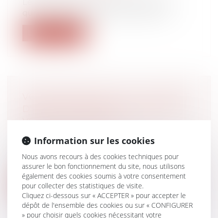
Le Ministère du Travail a actualisé ses
questions-réponses et précisé qu’il e...
Lire la suite
VOTRE BANQUIER A-T-IL LE DROIT
D'ÊTRE AUSSI REGARDANT SUR
VOTRE VIE PRIVÉE ?
Droit bancaire
Information sur les cookies
D'une information indiscrète au
questionnaire de plusieurs pages : les
Nous avons recours à des cookies techniques pour
banque...
assurer le bon fonctionnement du site, nous utilisons
également des cookies soumis à votre consentement
Lire la suite
pour collecter des statistiques de visite.
Cliquez ci-dessous sur « ACCEPTER » pour accepter le
dépôt de l'ensemble des cookies ou sur « CONFIGURER
» pour choisir quels cookies nécessitant votre