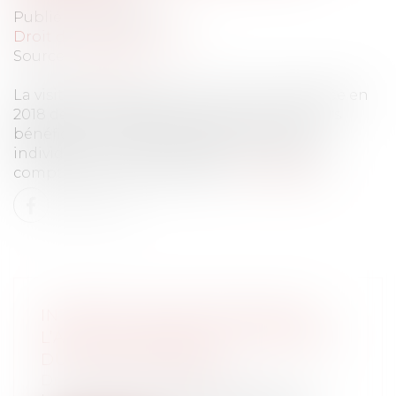
Publié le :
27/09/2021
Droit du travail - Salariés
Source :
www.efl.fr
La visite médicale de fin de carrière instaurée en
2018 devient obligatoire pour les travailleurs
bénéficiant ou ayant bénéficié d’un suivi
individuel renforcé et partant à la retraite à
compter du 1er octobre 2021...
Lire la suite
INTERDICTION DE RECOURIR À
L’ACTIVITÉ PARTIELLE EN RAISON
DU PASS SANITAIRE
Droit du travail - Employeurs