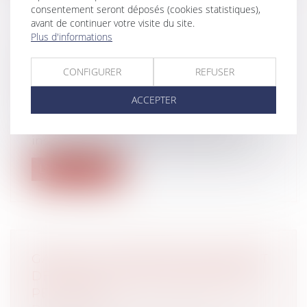
consentement seront déposés (cookies statistiques),
avant de continuer votre visite du site.
Plus d'informations
LA VISITE MÉDICALE DE FIN DE
CARRIÈRE DEVIENT OBLIGATOIRE
CONFIGURER
REFUSER
POUR LES SALARIÉS EN SUIVI
RENFORCÉ
ACCEPTER
Droit du travail - Salariés
La visite médicale de fin de carrière
instaurée en 2018 devient obligatoire p...
Lire la suite
GARE À LA DONATION EN CÉDANT
DES PARTS D’UNE ENTREPRISE À
PETIT PRIX