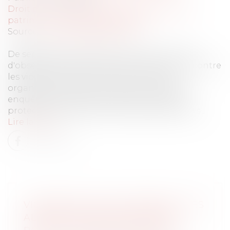
Droit de la famille, des personnes et de leur
patrimoine
/
Violences familiales
Source :
www.lemediasocial.fr
De septembre 2024 à février 2025, le Groupe
d'observation de la protection des enfants contre
les violences (Gopev), émanation de six
organisations, dont la Cnape, a réalisé des
enquêtes auprès des professionnels de la
protection de l'enfance et auprès de parents...
Lire la suite
VIOLENCES SUR LES ENFANTS : LES
ALERTES NE SONT PAS AISÉES