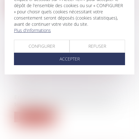
dépôt de l'ensemble des cookies ou sur « CONFIGURER
Lire la suite
» pour choisir quels cookies nécessitant votre
consentement seront déposés (cookies statistiques),
avant de continuer votre visite du site.
Plus d'informations
DEVOIR DE CONSEIL DU NOTAIRE
CONFIGURER
REFUSER
ET ASSURANCE-VIE : LE POINT SUR
ACCEPTER
L'OBLIGATION D'INFORMATION EN
CAS DE PARTAGE SUCCESSORAL
Droit de la famille, des personnes et de
leur patrimoine
/
Patrimoine et
succession
En matière successorale, le notaire est
tenu à une obligation de conseil enve...
Lire la suite