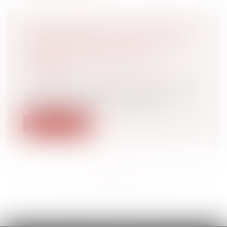
DÉTERMINATION DE LA CRÉANCE
ET INJONCTION DE PAYER : LE
CONTRAT ET RIEN QUE LE
CONTRAT !
Droit immobilier
/
Baux d'habitation
L’article 1405 du Code de procédure civile
prévoit les conditions de mise en...
Lire la suite
<<
<
...
21
22
23
24
25
26
27
...
>
>>