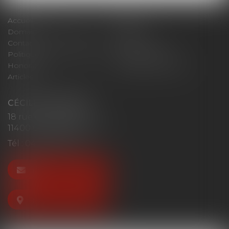
Accueil
Cabinet
Domaines d'intervention
Actus
Contact
Plan du site
Politique de confidentialité
Mentions légales
Honoraires
Politique de cookies
Articles
CÉCILE MOURGUES
18 rue du Collège
11400 CASTELNAUDARY
Tél :
04 68 23 41 32
NOUS CONTACTER
NOUS LOCALISER