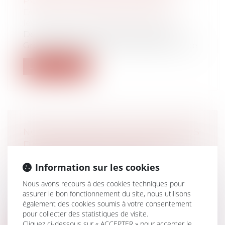
POUR LES PROFESSIONNELS
Droit de la famille, des personnes et de
leur patrimoine
/
Violences familiales
De septembre 2024 à février 2025, le
Groupe d'observation de la protection de...
Lire la suite
NOUVELLE BAISSE DES CRÉATIONS
D’ENTREPRISES EN MARS 2025 -
INFORMATIONS RAPIDES
Information sur les cookies
Droit des sociétés
/
Transmission
d’entreprise
Nous avons recours à des cookies techniques pour
En mars 2025, le nombre total de
assurer le bon fonctionnement du site, nous utilisons
créations d’entreprises, tous types
également des cookies soumis à votre consentement
d’entrep...
pour collecter des statistiques de visite.
Cliquez ci-dessous sur « ACCEPTER » pour accepter le