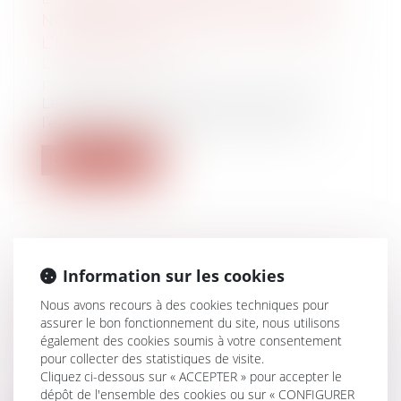
NOUVELLES OBLIGATIONS POUR
L’EMPLOYEUR
Droit du travail - Employeurs
/
Droit de la
protection sociale
Le décret du 9 juin dernier, impose à
l’employeur dès le 12 juin 2023, une no...
Lire la suite
Information sur les cookies
EXONÉRATIONS SUR LES PLUS-
VALUES LORS DE LA
Nous avons recours à des cookies techniques pour
TRANSMISSION D'UNE ENTREPRISE
assurer le bon fonctionnement du site, nous utilisons
également des cookies soumis à votre consentement
Droit des sociétés
/
Transmission
pour collecter des statistiques de visite.
d’entreprise
Cliquez ci-dessous sur « ACCEPTER » pour accepter le
M. Thierry Cozic attire l'attention de M. le
dépôt de l'ensemble des cookies ou sur « CONFIGURER