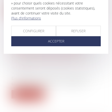
ministre de l'économie, des fina...
» pour choisir quels cookies nécessitant votre
consentement seront déposés (cookies statistiques),
Lire la suite
avant de continuer votre visite du site.
Plus d'informations
CONFIGURER
REFUSER
ACCEPTER
VERS UNE SIMPLIFICATION DES
PROCÉDURES DE PARTAGE
JUDICIAIRE DES INDIVISIONS
Droit de la famille, des personnes et de
leur patrimoine
/
Patrimoine et
succession
En présence de plusieurs successeurs à
titre universel (héritiers ou légatair...
Lire la suite