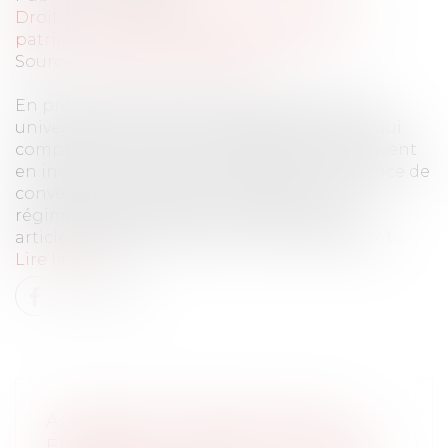
Droit de la famille, des personnes et de leur
patrimoine
/
Patrimoine et succession
Source :
www.actu-juridique.fr
En présence de plusieurs successeurs à titre
universel (héritiers ou légataires), les biens qui
composent le patrimoine du défunt se trouvent
en indivision à compter du décès. En l’absence de
convention d’indivision, les dispositions du
régime légal de l’indivision prévues aux
articles 815 à 815-18 du Code civil s’appliquent...
Lire la suite
ACCIDENT DE TRAVAIL AYANT
ENTRAÎNÉ LE DÉCÈS DU SALARIÉ :