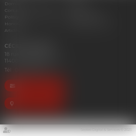
Domaines d'intervention
Actus
Contact
Plan du site
Politique de confidentialité
Mentions légales
Honoraires
Politique de cookies
Articles
CÉCILE MOURGUES
18 rue du Collège
11400 CASTELNAUDARY
Tél :
04 68 23 41 32
NOUS CONTACTER
NOUS LOCALISER
Septeo Digital & Services © 2021