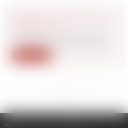
CRYPTO-ACTIFS : PUBLICATION DU
RÈGLEMENT MICA
Droit bancaire
Le règlement du Parlement européen et
du Conseil du 31 mai 2023 sur les march...
Lire la suite
<<
<
...
101
102
103
104
105
106
107
...
>
>>
Accueil
Cabinet