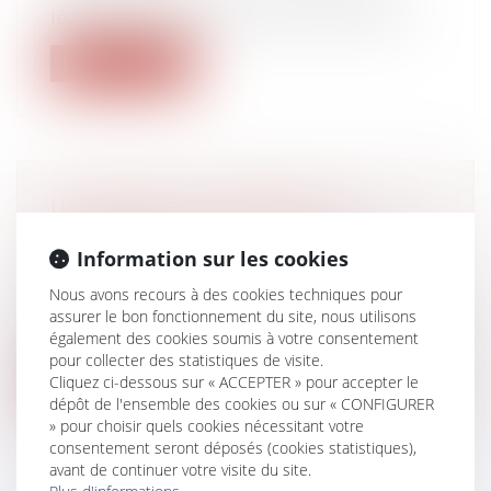
légale ne règle la contribution des conc...
Lire la suite
UN PSE PEUT SUIVRE UNE
RUPTURE CONVENTIONNELLE
Information sur les cookies
COLLECTIVE
Droit du travail - Employeurs
Nous avons recours à des cookies techniques pour
Une entreprise peut mettre en œuvre un
assurer le bon fonctionnement du site, nous utilisons
plan de sauvegarde de l’emploi immédia...
également des cookies soumis à votre consentement
pour collecter des statistiques de visite.
Lire la suite
Cliquez ci-dessous sur « ACCEPTER » pour accepter le
dépôt de l'ensemble des cookies ou sur « CONFIGURER
» pour choisir quels cookies nécessitant votre
consentement seront déposés (cookies statistiques),
avant de continuer votre visite du site.