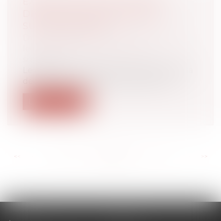
EXTINCTION DE L'ACTION DE
DIVORCE & CONSÉQUENCES
SUCCESSORALES
Droit de la famille, des personnes et de
leur patrimoine
/
Patrimoine et
succession
Le décès d’un époux survenu avant que la
décision prononçant le divorce ait a...
Lire la suite
<<
<
...
106
107
108
109
110
111
112
...
>
>>