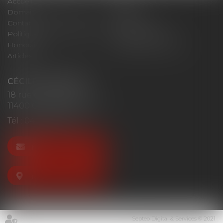
Accueil
Cabinet
Domaines d'intervention
Actus
Contact
Plan du site
Politique de confidentialité
Mentions légales
Honoraires
Politique de cookies
Articles
CÉCILE MOURGUES
18 rue du Collège
11400 CASTELNAUDARY
Tél :
04 68 23 41 32
NOUS CONTACTER
NOUS LOCALISER
Septeo Digital & Services © 2021