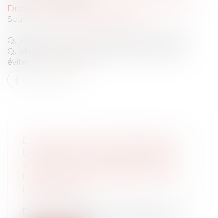
Droit des sociétés
/
Transmission d’entreprise
Source :
www.lemondeduchiffre.fr
Qu’entend-on par valorisation d’entreprise ?
Quels sont les principaux enjeux et écueils à
éviter ?...
Lire la suite
DE NOUVELLES PRÉCISIONS SUR
L’INDEMNISATION DU PRENEUR
VICTIME DU MANQUEMENT DU
BAILLEUR À SON OBLIGATION DE
DÉLIVRANCE
Droit immobilier
En cas de manquement du bailleur à son