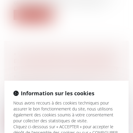
obligation de délivrance, le locataire...
Lire la suite
« LA VALORISATION D’ENTREPRISE
EST UNE ÉTAPE CRUCIALE LORS
DU PROCESSUS DE TRANSMISSION
»
Droit des sociétés
/
Transmission
d’entreprise
Information sur les cookies
Qu’entend-on par valorisation
d’entreprise ? Quels sont les principaux
Nous avons recours à des cookies techniques pour
assurer le bon fonctionnement du site, nous utilisons
enjeux...
également des cookies soumis à votre consentement
pour collecter des statistiques de visite.
Lire la suite
Cliquez ci-dessous sur « ACCEPTER » pour accepter le
dépôt de l'ensemble des cookies ou sur « CONFIGURER