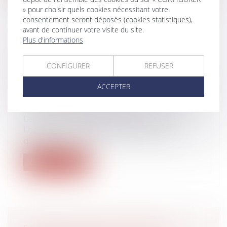
» pour choisir quels cookies nécessitant votre
consentement seront déposés (cookies statistiques),
avant de continuer votre visite du site.
Plus d'informations
LE PARENT AYANT DONNÉ
NAISSANCE PEUT-IL ÊTRE
CONFIGURER
REFUSER
ENREGISTRÉ EN TANT QUE PÈRE À
L’ÉTAT CIVIL ?
ACCEPTER
Droit de la famille, des personnes et de
leur patrimoine
/
Filiation
La Cour européenne des droits de
l’homme (CEDH) estime que le refus
d’inscrip...
Lire la suite