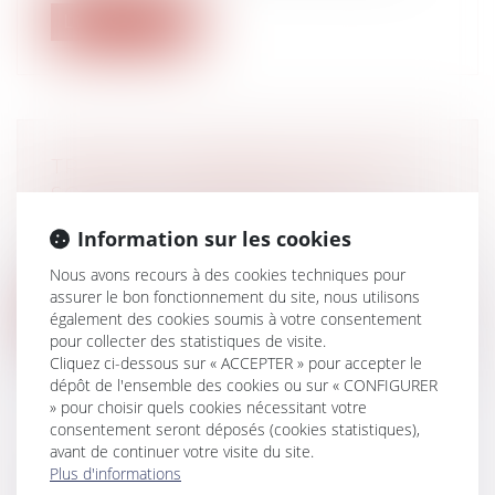
Lire la suite
TRAVAIL LE DIMANCHE: QUELLES
SONT LES CONTREPARTIES?
Droit du travail - Salariés
Information sur les cookies
Si vous travaillez le dimanche, selon le
secteur dans lequel vous travaillez,...
Nous avons recours à des cookies techniques pour
assurer le bon fonctionnement du site, nous utilisons
Lire la suite
également des cookies soumis à votre consentement
pour collecter des statistiques de visite.
Cliquez ci-dessous sur « ACCEPTER » pour accepter le
dépôt de l'ensemble des cookies ou sur « CONFIGURER
» pour choisir quels cookies nécessitant votre
consentement seront déposés (cookies statistiques),
avant de continuer votre visite du site.
LA DURÉE DE LA PRESTATION DE
Plus d'informations
COMPENSATION DU HANDICAP