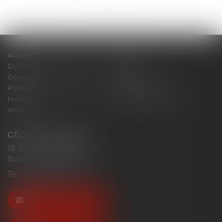
Accueil
Cabinet
Domaines d'intervention
Actus
Contact
Plan du site
Politique de confidentialité
Mentions légales
Honoraires
Politique de cookies
Articles
CÉCILE MOURGUES
18 rue du Collège
11400 CASTELNAUDARY
Tél :
04 68 23 41 32
NOUS CONTACTER