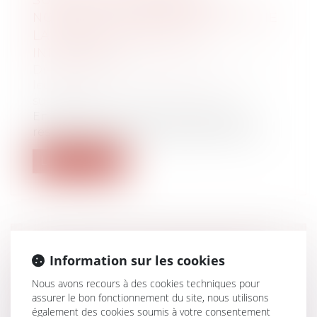
SUCCESSION, COMMENT LA
NOUVELLE LÉGISLATION SIMPLIFIE
LA VENTE DES BIENS EN
INDIVISION ?
Droit de la famille, des personnes et de
leur patrimoine
/
Patrimoine et
succession
En France, des milliers de logements
restent vacants, faute d’accord entre le...
Lire la suite
DIAGNOSTIC DE PERFORMANCE
Information sur les cookies
ÉNERGÉTIQUE : UN PLAN POUR
Nous avons recours à des cookies techniques pour
RESTAURER LA CONFIANCE
assurer le bon fonctionnement du site, nous utilisons
Droit immobilier
également des cookies soumis à votre consentement