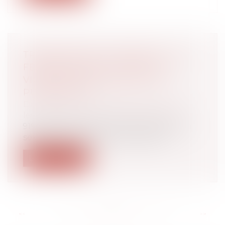
TRANSPORTS EN COMMUN : LES
FEMMES 1ÈRES VICTIMES DE
VIOLENCES SEXUELLES | VIE-
PUBLIQUE.FR
Droit de la famille, des personnes et de
leur patrimoine
/
Violences familiales
91% des victimes de violences sexistes ou
sexuelles (VSS) dans les transports...
Lire la suite
<<
<
...
27
28
29
30
31
32
33
...
>
>>