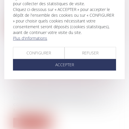
Le diagnostic de performance
pour collecter des statistiques de visite.
énergétique (DPE) fait l'objet d'un plan
Cliquez ci-dessous sur « ACCEPTER » pour accepter le
ambitie...
dépôt de l'ensemble des cookies ou sur « CONFIGURER
» pour choisir quels cookies nécessitant votre
Lire la suite
consentement seront déposés (cookies statistiques),
avant de continuer votre visite du site.
Plus d'informations
CONFIGURER
REFUSER
FORFAIT JOURS ET DÉDUCTION DE
ACCEPTER
COTISATIONS : PAS BESOIN
D’ACCORD COLLECTIF APRÈS 2012
Droit du travail - Employeurs
/
Droit de la
protection sociale
La Cour de cassation rappelle les
conditions d'application de la déduction
fo...
Lire la suite