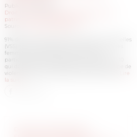
Publié le :
28/03/2025
Droit de la famille, des personnes et de leur
patrimoine
/
Violences familiales
Source :
www.vie-publique.fr
91% des victimes de violences sexistes ou sexuelles
(VSS) dans les transports en commun sont des
femmes. Les transports franciliens sont
particulièrement pointés avec 7 femmes sur 10
qui déclarent avoir déjà été victimes de ce type de
violences dans les transports d'Île-de-France.
Lire
la suite
DANS LE CADRE D'UNE