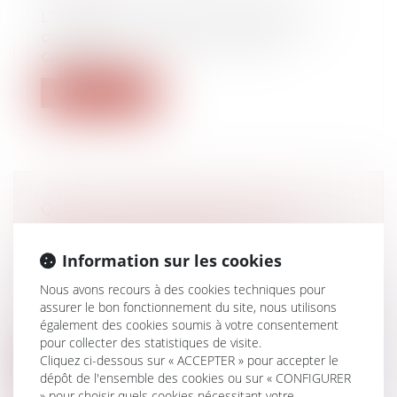
L’indivision en succession se présente
comme un mécanisme juridique
complexe...
Lire la suite
QUELLE PROCÉDURE POUR
DÉCOUVRIR L’INFRACTION DE
TRAVAIL DISSIMULÉ ?
Information sur les cookies
Droit du travail - Employeurs
/
Droit de la
Nous avons recours à des cookies techniques pour
protection sociale
assurer le bon fonctionnement du site, nous utilisons
La découverte de l’infraction de travail
également des cookies soumis à votre consentement
illégal peut résulter soit de la rec...
pour collecter des statistiques de visite.
Cliquez ci-dessous sur « ACCEPTER » pour accepter le
Lire la suite
dépôt de l'ensemble des cookies ou sur « CONFIGURER
» pour choisir quels cookies nécessitant votre