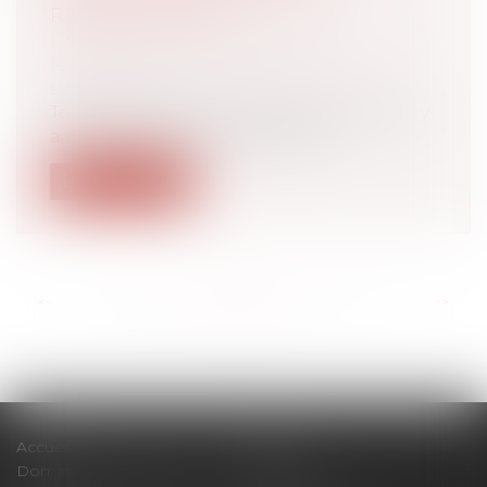
RÉSERVATAIRES ?
Droit de la famille, des personnes et de
leur patrimoine
/
Patrimoine et
succession
Tout héritage se divise en deux parties. Il y
a d'une part la réserve hérédit...
Lire la suite
<<
<
...
66
67
68
69
70
71
72
...
>
>>
Accueil
Cabinet
Domaines d'intervention
Actus