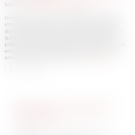
Source :
www.dynamique-mag.com
Une entreprise familiale possède cette qualité
intrinsèque de rassurer les clients. Ils gardent
dans leur inconscient l’image d’une entreprise
qui a fait partie de leur parcours de vie et lui
prêtent la valeur de qualité. La transmission des
entreprises familiales est une disposition très
ancienne qui remonte à 1683...
Lire la suite
QU’EST-CE QUE L’INDIVISION EN
SUCCESSION ?
Droit de la famille, des personnes et de
leur patrimoine
/
Patrimoine et
succession