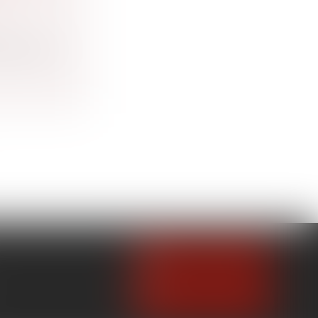
es
otection...
NOUS CONTACTER
NOUS LOCALISER