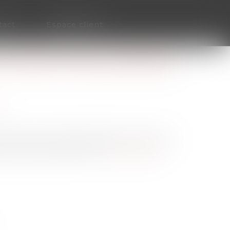
tact
Espace client
LE DÉFI DU VIEILLISSEMENT
smission des entreprises devient un enjeu
our assurer la pérennité...
Lire la suite