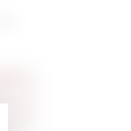
textes
SEMENT
ises