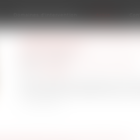
Domaines d'intervention
Actus
Con
TRANSMISSION D’ENTREPRISE : 
DES DIRIGEANTS
Publié le :
27/01/2025
Droit des sociétés
/
Transmission d’entreprise
Source :
viralmag.fr
Face au vieillissement des dirigeants, la tran
crucial. Découvrez les obstacles et solutions p