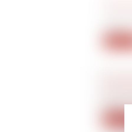
QUELLES
D'ASSUR
Droit du tr
La convent
associés...
Lire la su
TRANSMIS
DES DIR
Droit des s
Face au vie
devien...
Lire la su