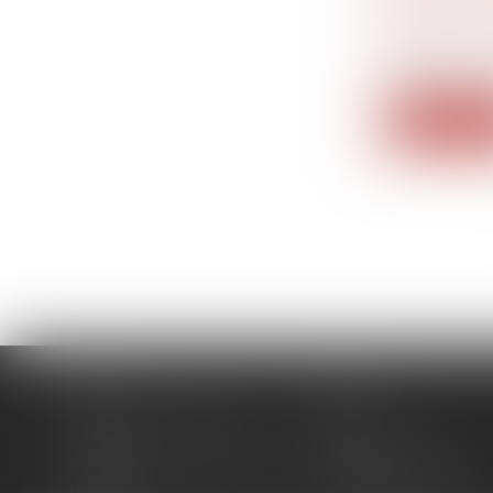
DÉCRET 
Droit de la
familiales
Le décret n
Lire la su
Accueil
Cabinet
Domaines d'intervention
Actus
Contact
Plan du site
Politique de confidentialité
Mentions légales
Honoraires
Politique de cookies