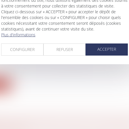
fonctionnement du site, nous utilisons également des cookies soumis
à votre consentement pour collecter des statistiques de visite.
Cliquez ci-dessous sur « ACCEPTER » pour accepter le dépôt de
l'ensemble des cookies ou sur « CONFIGURER » pour choisir quels
cookies nécessitant votre consentement seront déposés (cookies
MENT DE DIVORCE ACQUIERT FORCE DE CH
statistiques), avant de continuer votre visite du site.
L’EXPIRATION DU DÉLAI D’APPEL, RENDANT
Plus d'informations
E LA SAISIE CONSERVATOIRE PRATIQUÉE PL
S APRÈS
ACCEPTER
CONFIGURER
REFUSER
 famille, des personnes et de leur patrimoine
/
Divorce
 acquiert force de chose jugée lorsqu’il n’est plus s
ite
NCE PROVISOIRE DE PROTECTION IMMÉDIAT