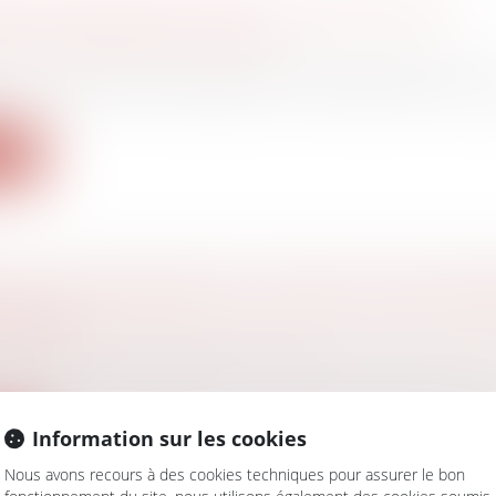
 NOUVEAUTÉS POUR LES CONTRIBUTIONS
ANCE CHÔMAGE EN 2025 ?
avail - Employeurs
/
Droit de la protection sociale
ion d'assurance chômage du 15 novembre 2024 et ses 
ite
SION D’ENTREPRISE : LE DÉFI DU VIEILLIS
IGEANTS
ociétés
/
Transmission d’entreprise
illissement des dirigeants, la transmission des entrepr
Information sur les cookies
ite
Nous avons recours à des cookies techniques pour assurer le bon