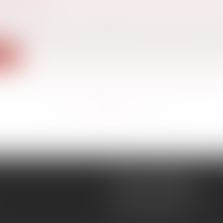
EST PARU
 famille, des personnes et de leur patrimoine
/
Violenc
° 2025-47 du 15 janvier 2025 relatif à l’ordonnance de pr
ite
<<
<
...
36
37
38
39
40
41
42
...
>
>>
CÉCILE MOURGUES
18 rue du Collège
11400 CASTELNAUDARY
Tél :
04 68 23 41 32