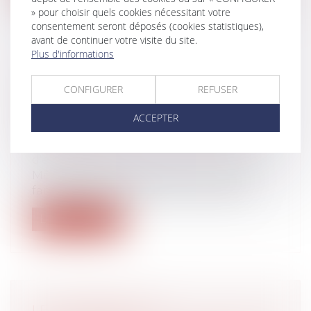
» pour choisir quels cookies nécessitant votre
consentement seront déposés (cookies statistiques),
avant de continuer votre visite du site.
Plus d'informations
TRANSMISSION D’ENTREPRISE :
CONFIGURER
REFUSER
QUAND LE PRATICIEN DOIT-IL
PRENDRE DES DISTANCES AVEC
ACCEPTER
LES DOCUMENTS COMPTABLES ?
Droit des sociétés
/
Transmission
d’entreprise
Même si cette démarche ne lui est pas
familière dans ce contexte, le praticie...
Lire la suite
LE TRANSFERT DU