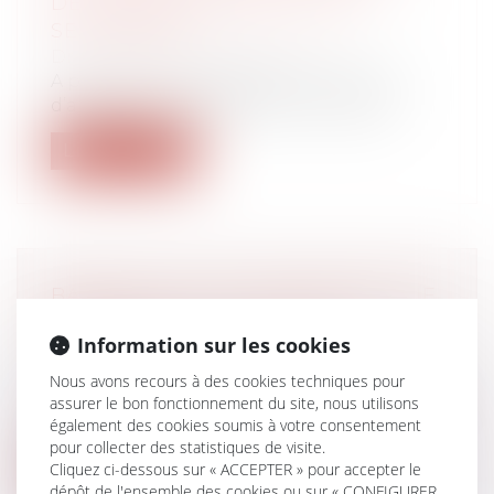
DES ALERTES AVANT LE 1ER
SEPTEMBRE !
Droit du travail - Employeurs
A partir du 1er septembre, les lanceurs
d’alerte pourront effectuer un signal...
Lire la suite
BANQUE : FAUT-IL SOUSCRIRE UNE
ASSURANCE « MOYENS DE
Information sur les cookies
PAIEMENT » ?
Droit bancaire
Nous avons recours à des cookies techniques pour
La loi obligeant les banques à rembourser
assurer le bon fonctionnement du site, nous utilisons
également des cookies soumis à votre consentement
leurs clients en cas de fraude liée...
pour collecter des statistiques de visite.
Cliquez ci-dessous sur « ACCEPTER » pour accepter le
Lire la suite
dépôt de l'ensemble des cookies ou sur « CONFIGURER