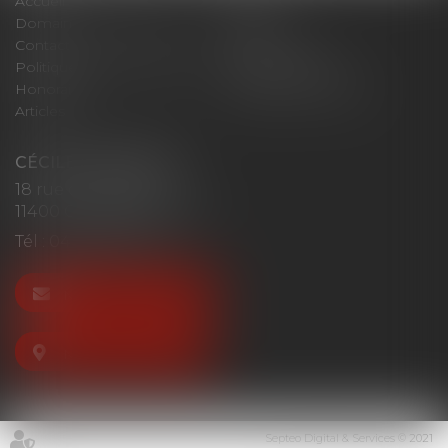
Accueil
Cabinet
Domaines d'intervention
Actus
Contact
Plan du site
Politique de confidentialité
Mentions légales
Honoraires
Politique de cookies
Articles
CÉCILE MOURGUES
18 rue du Collège
11400 CASTELNAUDARY
Tél :
04 68 23 41 32
NOUS CONTACTER
NOUS LOCALISER
Septeo Digital & Services © 2021