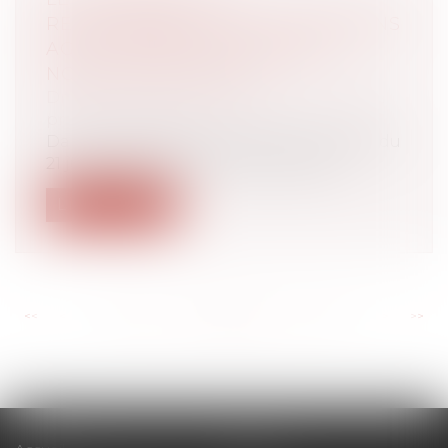
RECOUVREMENT DES COTISATIONS
AGIRC-ARRCO AUX URSSAF À
NOUVEAU REPORTÉ ?
Droit du travail - Employeurs
/
Droit de la
protection sociale
Dans un rapport d'information en date du
21 juin 2022, la commission des affa...
Lire la suite
<<
<
...
159
160
161
162
163
164
165
...
>
>>