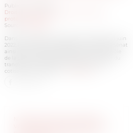
Publié le :
14/07/2022
Droit du travail - Employeurs
/
Droit de la
protection sociale
Source :
www.efl.fr
Dans un rapport d'information en date du 21 juin
2022, la commission des affaires sociales du Sénat
ainsi que la mission d'évaluation et de contrôle
de la sécurité sociale préconisent un report du
transfert aux Urssaf du recouvrement des
cotisations de retraite …
Lire la suite
N'OUBLIEZ PAS DE MODIFIER
VOTRE PROCÉDURE DE RECUEIL