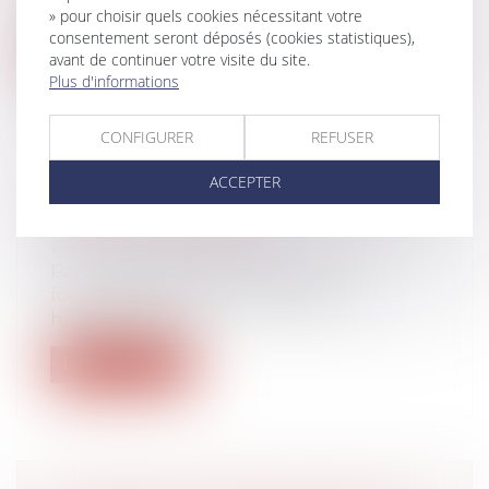
l'appartement qu'ils avaient acquis le...
» pour choisir quels cookies nécessitant votre
consentement seront déposés (cookies statistiques),
Lire la suite
avant de continuer votre visite du site.
Plus d'informations
CONFIGURER
REFUSER
ACCEPTER
TEMPS DE TRAVAIL EFFECTIF DU
SALARIÉ ITINÉRANT
Droit du travail - Salariés
Par un important arrêt rendu en
formation plénière et destiné aux
honneurs du...
Lire la suite