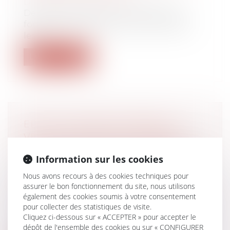
Droit du travail - Employeurs
Depuis quelques jours, le mondial de
football a commencé au Qatar. Malgré
les...
Lire la suite
EPOUX COMMUNS EN BIEN ET
VENTE D’UN BIEN IMMOBILIER :
L'EXONÉRATION DE LA RÉSIDENCE
Information sur les cookies
PRINCIPALE S'APPRÉCIE POUR
CHACUN DES ÉPOUX
Nous avons recours à des cookies techniques pour
assurer le bon fonctionnement du site, nous utilisons
Droit de la famille, des personnes et de
également des cookies soumis à votre consentement
leur patrimoine
/
Couples et régime
pour collecter des statistiques de visite.
matrimoniaux
Cliquez ci-dessous sur « ACCEPTER » pour accepter le
Le 19 mai 2020, M. et Mme B ont cédé,
dépôt de l'ensemble des cookies ou sur « CONFIGURER