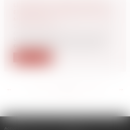
LE NOUVEAU DOSSIER MÉDICAL
EN SANTÉ AU TRAVAIL PEUT ÊTRE
MIS EN PLACE
Droit du travail - Employeurs
/
Droit de la
protection sociale
Un décret publié au JO du 16 novembre,
pris en application de la loi du 2 aoû...
Lire la suite
<<
<
...
132
133
134
135
136
137
138
...
>
>>
Accueil
Cabinet