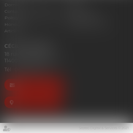
Domaines d'intervention
Actus
Contact
Plan du site
Politique de confidentialité
Mentions légales
Honoraires
Politique de cookies
Articles
CÉCILE MOURGUES
18 rue du Collège
11400 CASTELNAUDARY
Tél :
04 68 23 41 32
NOUS CONTACTER
NOUS LOCALISER
Septeo Digital & Services © 2021