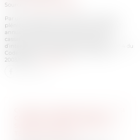
Source :
www.actu-juridique.fr
Par un important arrêt rendu en formation
plénière et destiné aux honneurs du rapport
annuel, la chambre sociale de la Cour de
cassation dit que, eu égard à l’obligation
d’interprétation des articles L. 3121-1 et L. 3121-4 du
Code du travail à la lumière de la directive
2003/88/CE...
Lire la suite
COUPE DU MONDE DE FOOT : ET SI
CERTAINS SALARIÉS VEULENT
SUIVRE LES MATCHS PENDANT LE
TEMPS DE TRAVAIL ?