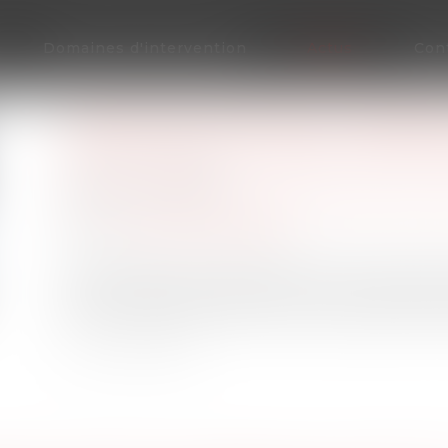
Domaines d'intervention
Actus
Con
LES STOCK-OPTIONS ATTRIBUÉ
COMMUNAUTÉ LÉGALE SONT D
Publié le :
22/11/2023
Droit de la famille, des personnes et de leur 
Source :
efl.businesscomm.fr
Les stock-options attribuées à un époux mari
sont des biens propres par nature, et seules le
avant la dissolution de la communauté entrent d