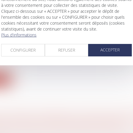
à votre consentement pour collecter des statistiques de visite.
Cliquez ci-dessous sur « ACCEPTER » pour accepter le dépôt de
l'ensemble des cookies ou sur « CONFIGURER » pour choisir quels
cookies nécessitant votre consentement seront déposés (cookies
statistiques), avant de continuer votre visite du site.
S CONJUGALES : 244.000 VICTIMES EN 2022,
Plus d'informations
DE 15% SUR UN AN
 famille, des personnes et de leur patrimoine
/
Violenc
ACCEPTER
CONFIGURER
REFUSER
e violences conjugales ont augmenté de 15% en 2022, 
ite
CK-OPTIONS ATTRIBUÉES À UN ÉPOUX MARIÉ
UTÉ LÉGALE SONT DES BIENS PROPRES
 famille, des personnes et de leur patrimoine
/
Couples