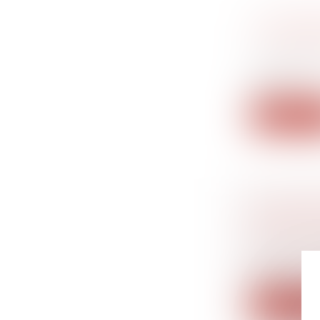
LA CESS
L’ACQUÉ
Droit des s
Les obliga
avant l...
Lire la su
LA QUES
MALADE 
Droit du tr
La Cour de 
portan...
Lire la su