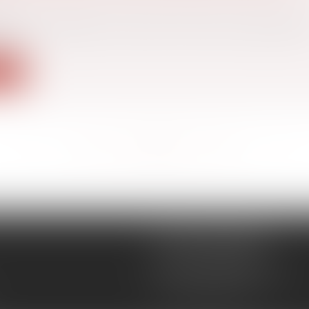
aux
ptions attribuées à un époux marié sous le régime de
é...
ite
<<
<
...
82
83
84
85
86
87
88
...
>
>>
CÉCILE MOURGUES
18 rue du Collège
11400 CASTELNAUDARY
Tél :
04 68 23 41 32