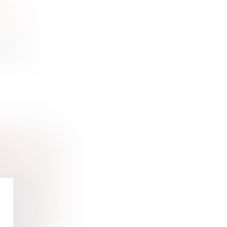
AS À
ce nées
RIÉ
 une QPC