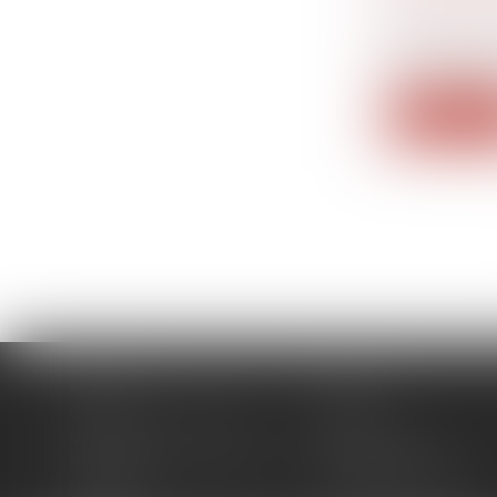
matrimoni
Les stock-o
communaut
Lire la su
Accueil
Cabinet
Domaines d'intervention
Actus
Contact
Plan du site
Politique de confidentialité
Mentions légales
Honoraires
Politique de cookies