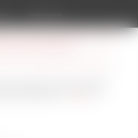
tact
Espace client
ES À UN ÉPOUX MARIÉ SOUS LA
ES BIENS PROPRES
patrimoine
/
Couples et régime matrimoniaux
é sous le régime de la communauté légale
s actions acquises par la levée de l’option
ans l’actif de celle-ci...
Lire la suite