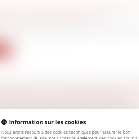
ION DE FONDS DE COMMERCE NE CONFÈRE P
REUR TOUS LES DROITS DU CÉDANT
ociétés
/
Transmission d’entreprise
tions et les créances du cédant d’un fonds de commer
ite
TION DES DROITS À CONGÉS PAYÉS DU SALA
SOUMISE AU CONSEIL CONSTITUTIONNEL
avail - Employeurs
/
Droit de la protection sociale
cassation renvoie devant le Conseil constitutionnel
Information sur les cookies
Nous avons recours à des cookies techniques pour assurer le bon
ite
fonctionnement du site, nous utilisons également des cookies soumis