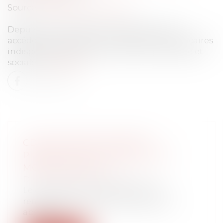
Source :
www.gouvernement.fr
Depuis le 13 juin 2022, les usagers peuvent
accéder plus rapidement à des services bancaires
indispensables à leur inclusion économique et
sociale.
Lire la suite
CDD DE REMPLACEMENT
PENDANT LES CONGÉS D'ÉTÉ :
MODE D'EMPLOI
Droit du travail - Employeurs
Le contrat à durée déterminée de
remplacement permet de pallier les
absences...