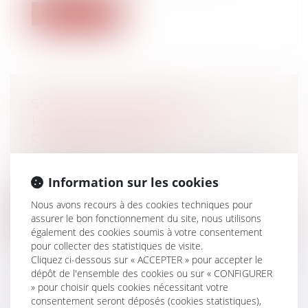
Lire la suite
SIMPLIFICATION DE LA
PROCÉDURE DE DROIT AU
COMPTE BANCAIRE
Droit bancaire
Depuis le 13 juin 2022, les usagers peuvent
Information sur les cookies
accéder plus rapidement à des ser...
Nous avons recours à des cookies techniques pour
Lire la suite
assurer le bon fonctionnement du site, nous utilisons
également des cookies soumis à votre consentement
pour collecter des statistiques de visite.
Cliquez ci-dessous sur « ACCEPTER » pour accepter le
dépôt de l'ensemble des cookies ou sur « CONFIGURER
» pour choisir quels cookies nécessitant votre
consentement seront déposés (cookies statistiques),
LE LOGEMENT DE