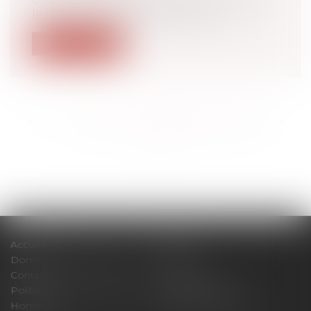
le ministère du travail publie ses...
Lire la suite
<<
<
...
163
164
165
166
167
168
169
...
>
>>
Accueil
Cabinet
Domaines d'intervention
Actus
Contact
Plan du site
Politique de confidentialité
Mentions légales
Honoraires
Politique de cookies