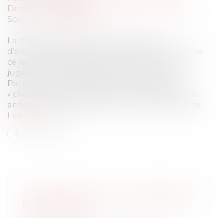
Droit des sociétés
/
Transmission d’entreprise
Source :
www.lesechos.fr
La mission de suivi sur la transmission
d'entreprise du palais du Luxembourg présente
ce jeudi une série de propositions. Tout en
jugeant indispensable la sanctuarisation du
Pacte Dutreil, elle suggère la création d'un
« chèque conseil » pour inciter les dirigeants à
anticiper le passage de témoin avant la retraite...
Lire la suite
CONTESTATION DE LA CONTRAINTE
DE L’URSSAF
Droit du travail - Employeurs
/
Droit de la