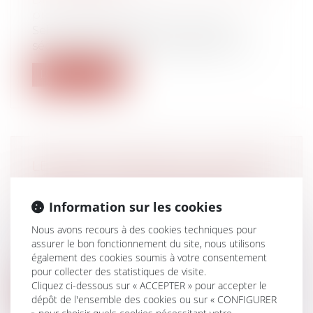
protection sociale
Selon l’article R. 133-3 du Code de la
sécurité sociale, dans sa rédaction ap...
Lire la suite
LE SÉNAT PROPOSE UN « CHÈQUE
CONSEIL » POUR ANTICIPER LA
TRANSMISSION D'ENTREPRISE
Information sur les cookies
Droit des sociétés
/
Transmission
Nous avons recours à des cookies techniques pour
d’entreprise
assurer le bon fonctionnement du site, nous utilisons
La mission de suivi sur la transmission
également des cookies soumis à votre consentement
d'entreprise du palais du Luxembourg...
pour collecter des statistiques de visite.
Cliquez ci-dessous sur « ACCEPTER » pour accepter le
Lire la suite
dépôt de l'ensemble des cookies ou sur « CONFIGURER