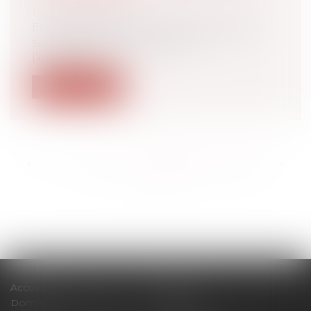
Droit bancaire
En cas de manquement de la banque à
son devoir de conseil envers
l’emprunteur...
Lire la suite
<<
<
...
141
142
143
144
145
146
147
...
>
>>
Accueil
Cabinet
Domaines d'intervention
Actus