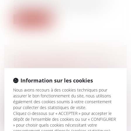
A partir de 2022, les particuliers pourront
bénéficier d’une avance immédiate...
Lire la suite
EN CAS DE DIVORCE, L’UN DES
ÉPOUX PEUT DEVOIR
REMBOURSER DES APL À L’AUTRE
Droit de la famille, des personnes et de
Information sur les cookies
leur patrimoine
/
Divorce et séparation
Nous avons recours à des cookies techniques pour
Pour la justice, les aides au logement
assurer le bon fonctionnement du site, nous utilisons
appartiennent à la communauté
également des cookies soumis à votre consentement
matrimon...
pour collecter des statistiques de visite.
Cliquez ci-dessous sur « ACCEPTER » pour accepter le
Lire la suite
dépôt de l'ensemble des cookies ou sur « CONFIGURER
» pour choisir quels cookies nécessitant votre
consentement seront déposés (cookies statistiques),