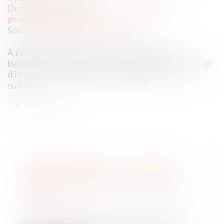
Droit du travail - Employeurs
/
Droit de la
protection sociale
Source :
solidarites-sante.gouv.fr
A partir de 2022, les particuliers pourront
bénéficier d’une avance immédiate de leur crédit
d’impôt sur les services à la personne...
Lire la
suite
SÉCURITÉ SOCIALE : TOUS LES
CHANGEMENTS AU 1ER JANVIER
2022
Droit du travail - Employeurs
/
Droit de la
protection sociale