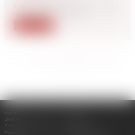
En plus d’être prolongé jusqu’à la fin 2023,
le dispositif d’éco-prêt à taux...
Lire la suite
<<
<
...
202
203
204
205
206
207
208
...
>
>>
Accueil
Cabinet
Domaines d'intervention
Actus
Contact
Plan du site
Politique de confidentialité
Mentions légales