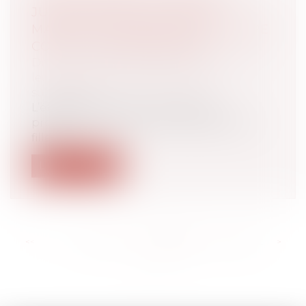
JUGE N'EST PAS LIÉ PAR LE
MANDAT DE PROTECTION FUTURE
CONCLU PRÉCÉDEMMENT
Droit de la famille, des personnes et de
leur patrimoine
/
Patrimoine et
succession
L’établissement d’un mandat de
protection future entre une mère et sa
fille n...
Lire la suite
<<
<
...
142
143
144
145
146
147
148
...
>
>>