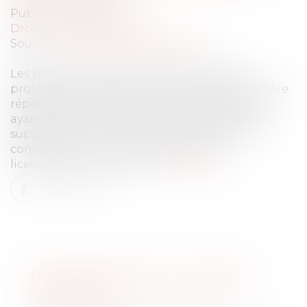
Publié le :
18/10/2022
Droit du travail - Salariés
Source :
www.editions-legislatives.fr
Les propos racistes et sexistes d'un salarié
protégé visant systématiquement et de manière
répétée des salariées, sous sa responsabilité,
ayant pour point commun d'être des femmes
supposément d'origine maghrébine et de
confession musulmane justifient son
licenciement pour faute.
Lire la suite
GPA ET RETRAIT DE L'AUTORITÉ
PARENTALE