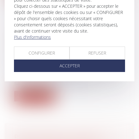
Cliquez ci-dessous sur « ACCEPTER » pour accepter le
dépôt de l'ensemble des cookies ou sur « CONFIGURER
» pour choisir quels cookies nécessitant votre
consentement seront déposés (cookies statistiques),
avant de continuer votre visite du site.
REVENDICATION DE LA QUALITÉ
Plus d'informations
D’ASSOCIÉ PAR UN ÉPOUX
COMMUN EN BIENS
CONFIGURER
REFUSER
Droit de la famille, des personnes et de
leur patrimoine
/
Couples et régime
ACCEPTER
matrimoniaux
Des époux se sont mariés le 17 juillet 1970,
sans contrat préalable. Le 13 ju...
Lire la suite
POUR CHOISIR LE TUTEUR, LE