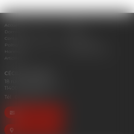
Accueil
Cabinet
Domaines d'intervention
Actus
Contact
Plan du site
Politique de confidentialité
Mentions légales
Honoraires
Politique de cookies
Articles
CÉCILE MOURGUES
18 rue du Collège
11400 CASTELNAUDARY
Tél :
04 68 23 41 32
NOUS CONTACTER
NOUS LOCALISER