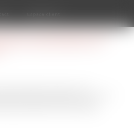
tact
Espace client
NS SUR LE LICENCIEMENT POUR
PROTECTION SUR DES FAITS
N
t pas nécessaire si d'une part, c'est
de protection que l'employeur a eu une exacte
nt cette période et, d'autre part, si le
isté après l'expiration de la période de