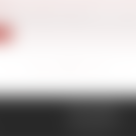
SION D’ENTREPRISE EN FRANCHISE : QUEL
ES ?
ociétés
/
Transmission d’entreprise
d’un franchisé, il peut y avoir des imprévus qui obligent
ite
<<
<
...
189
190
191
192
193
194
195
...
>
>>
CÉCILE MOURGUES
18 rue du Collège
11400 CASTELNAUDARY
Tél :
04 68 23 41 32