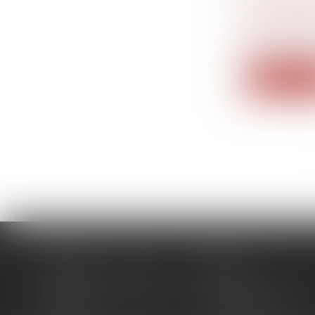
TRANSMIS
LES RÈGL
Droit des s
Dans la vie 
Lire la su
Accueil
Cabinet
Domaines d'intervention
Actus
Contact
Plan du site
Politique de confidentialité
Mentions légales
Honoraires
Politique de cookies