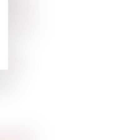
contestant
AU CONGÉ
1 fé...