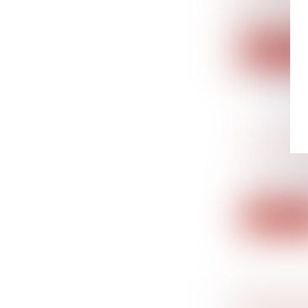
Un contribu
le...
Lire la su
CONGÉ D
SONT AS
Droit du tr
La loi visan
Lire la su