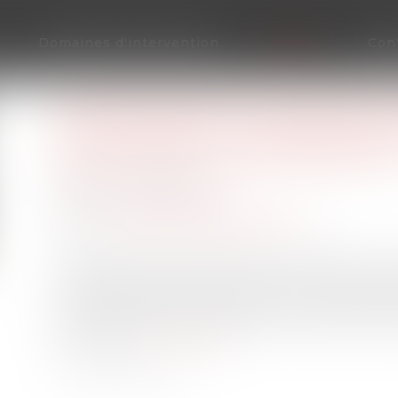
Domaines d'intervention
Actus
Con
SALARIÉ PROTÉGÉ : PRÉCISIO
FAUTE APRÈS LA PÉRIODE DE 
ANTÉRIEURS À SON EXPIRATIO
Publié le :
08/03/2022
Droit du travail - Salariés
Source :
www.editions-legislatives.fr
La demande d'autorisation de licenciement n'es
postérieurement à l'expiration de la période 
connaissance des faits reprochés au salarié dura
comportement fautif reproché au salarié a pers
protection.
Lire la suite