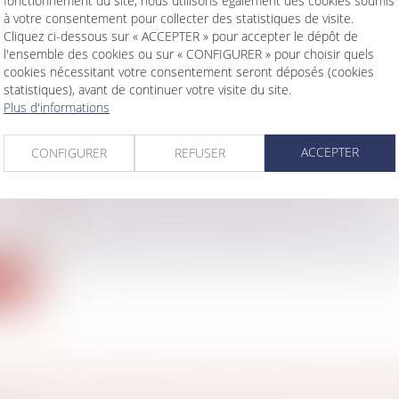
fonctionnement du site, nous utilisons également des cookies soumis
able ayant reçu une proposition de rectification lui 
à votre consentement pour collecter des statistiques de visite.
Cliquez ci-dessous sur « ACCEPTER » pour accepter le dépôt de
l'ensemble des cookies ou sur « CONFIGURER » pour choisir quels
ite
cookies nécessitant votre consentement seront déposés (cookies
statistiques), avant de continuer votre visite du site.
Plus d'informations
ACCEPTER
CONFIGURER
REFUSER
’ADOPTION : LES MODALITÉS DE RECOURS 
SOUPLIES
avail - Employeurs
/
Droit de la protection sociale
t à réformer l’adoption du 21 février 2022 (L. n° 2022-219, 2
ite