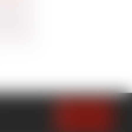
LES SONT
 à trans...
NOUS CONTACTER
NOUS LOCALISER