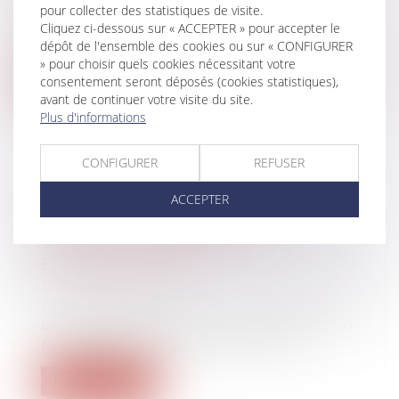
Dans le cadre d’une transmission
pour collecter des statistiques de visite.
patrimoniale, il est possible d’effectuer
Cliquez ci-dessous sur « ACCEPTER » pour accepter le
un...
dépôt de l'ensemble des cookies ou sur « CONFIGURER
» pour choisir quels cookies nécessitant votre
Lire la suite
consentement seront déposés (cookies statistiques),
avant de continuer votre visite du site.
Plus d'informations
CONFIGURER
REFUSER
UN NOUVEAU SERVICE DE
ACCEPTER
L'URSSAF SIMPLIFIE LES
DÉCLARATIONS DES AUTO-
ENTREPRENEURS
Droit du travail - Employeurs
/
Droit de la
protection sociale
La caisse nationale de l'Urssaf propose un
nouveau dispositif permettant aux...
Lire la suite