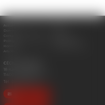
Accueil
Cabinet
Domaines d'intervention
Actus
Contact
Plan du site
Politique de confidentialité
Mentions légales
Honoraires
Politique de cookies
Articles
CÉCILE MOURGUES
18 rue du Collège
11400 CASTELNAUDARY
Tél :
04 68 23 41 32
NOUS CONTACTER