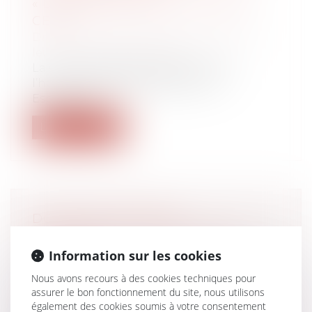
« DISCRIMINATOIRE », SELON LA
CEDH
Droit de la famille, des personnes et de
leur patrimoine
/
Filiation
La Cour européenne des droits de
l’homme avait été saisie par une
Espagnole,...
Lire la suite
DONATION-PARTAGE
CONJONCTIVE : DÉFINITION ET
FISCALITÉ
Information sur les cookies
Droit de la famille, des personnes et de
Nous avons recours à des cookies techniques pour
leur patrimoine
/
Patrimoine et
assurer le bon fonctionnement du site, nous utilisons
succession
également des cookies soumis à votre consentement