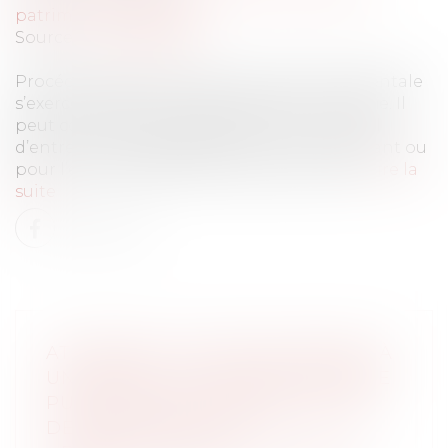
patrimoine
/
Filiation
Source :
www.capital.fr
Procédure grave, le retrait de l’autorité parentale
s’exerce lorsque l’intérêt de l’enfant le justifie. Il
peut concerner les deux parents, ou un seul
d’entre eux, et s’appliquer pour un seul enfant ou
pour l’ensemble des enfants de la famille.
Lire la
suite
ATTRIBUER AUTOMATIQUEMENT À
UN ENFANT LE NOM DE SON PÈRE
PUIS CELUI DE LA MÈRE, EN CAS
DE DÉSACCORD, EST