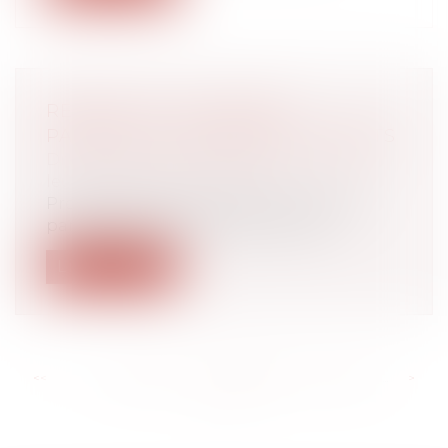
RETRAIT DE L'AUTORITÉ
PARENTALE : DEMANDE ET EFFETS
Droit de la famille, des personnes et de
leur patrimoine
/
Filiation
Procédure grave, le retrait de l’autorité
parentale s’exerce lorsque l’intérê...
Lire la suite
<<
<
...
218
219
220
221
222
223
224
...
>
>>