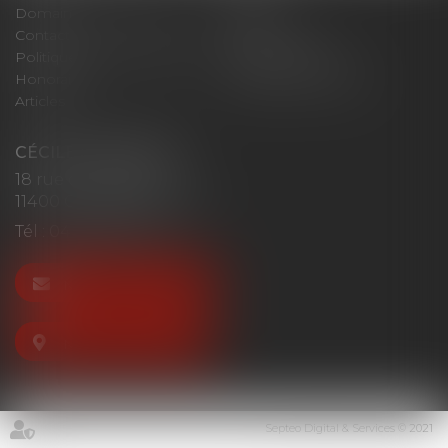
Domaines d'intervention
Actus
Contact
Plan du site
Politique de confidentialité
Mentions légales
Honoraires
Politique de cookies
Articles
CÉCILE MOURGUES
18 rue du Collège
11400 CASTELNAUDARY
Tél :
04 68 23 41 32
NOUS CONTACTER
NOUS LOCALISER
Septeo Digital & Services © 2021