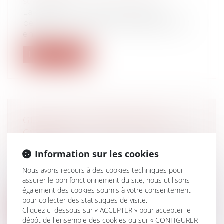
succession
La clause qui a pour seul objet de
permettre au crédirentier de demander
en j...
Lire la suite
GPA : C’EST L’INTENTION QUI
COMPTE
Droit de la famille, des personnes et de
Information sur les cookies
leur patrimoine
/
Filiation
Résidant en Polynésie française, un
Nous avons recours à des cookies techniques pour
couple hétérosexuel avait obtenu d’un
assurer le bon fonctionnement du site, nous utilisons
jug...
également des cookies soumis à votre consentement
pour collecter des statistiques de visite.
Lire la suite
Cliquez ci-dessous sur « ACCEPTER » pour accepter le
dépôt de l'ensemble des cookies ou sur « CONFIGURER