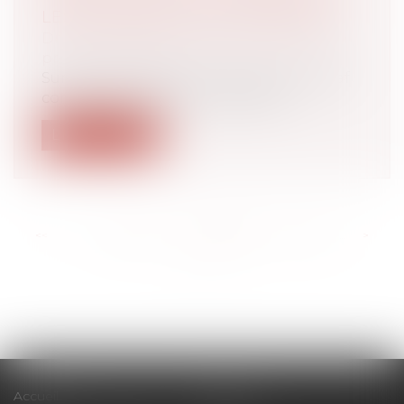
LES EXONÉRATIONS POSSIBLES ?
Droit du travail - Employeurs
/
Droit de la
protection sociale
Sur son site internet, le réseau des Urssaf
confirme que les jours de repos o...
Lire la suite
<<
<
...
139
140
141
142
143
144
145
...
>
>>
Accueil
Cabinet