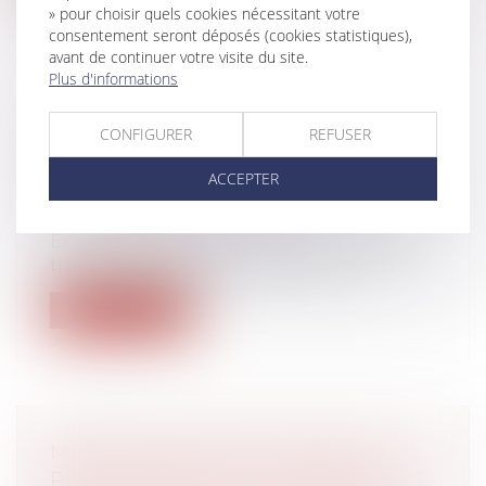
» pour choisir quels cookies nécessitant votre
consentement seront déposés (cookies statistiques),
avant de continuer votre visite du site.
Plus d'informations
GARANTIE DE PASSIF : PRISE EN
CONFIGURER
REFUSER
CHARGE DES INDEMNITÉS DUES À
UN SALARIÉ DONT LE CONTRAT
ACCEPTER
EST REQUALIFIÉ
Droit du travail - Employeurs
En cas de requalification de contrats de
travail irréguliers poursuivis par u...
Lire la suite
MONÉTISATION DES JOURS DE
REPOS ET DE RTT : QUELLES SONT