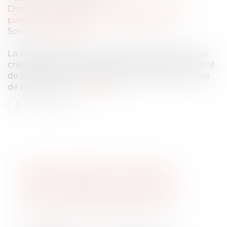
Droit de la famille, des personnes et de leur
patrimoine
/
Patrimoine et succession
Source :
www.efl.fr
La clause qui a pour seul objet de permettre au
crédirentier de demander en justice le prononcé
de la résolution n’est pas une clause résolutoire
de plein droit...
Lire la suite
RENTE VIAGÈRE : LA CLAUSE
RÉSOLUTOIRE DE PLEIN DROIT
DOIT ÊTRE NON ÉQUIVOQUE
Droit de la famille, des personnes et de
leur patrimoine
/
Patrimoine et