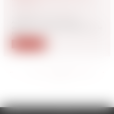
Droit de la famille, des personnes et de
leur patrimoine
/
Patrimoine et
succession
Au décès de son père, Madame A
demande la vente des titres détenus sur le
PEA...
Lire la suite
<<
<
...
164
165
166
167
168
169
170
...
>
>>