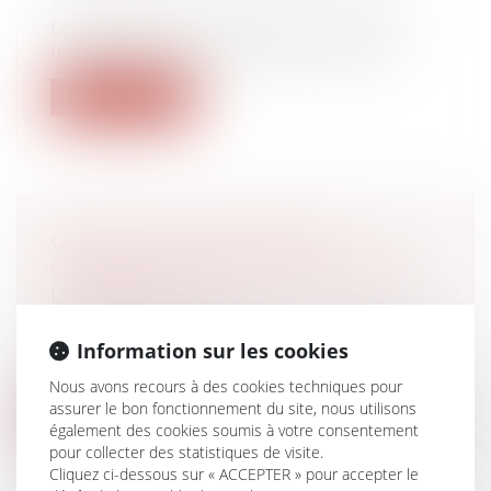
matrimoniaux
Lorsque le juge impose à l’entrepreneur
individuel, dans le cadre d’une procé...
Lire la suite
GESTION DES VAGUES DE
CHALEUR : LES OBLIGATIONS DE
L'EMPLOYEUR
Droit du travail - Salariés
Comme chaque année, à l'arrivée de l'été,
Information sur les cookies
le ministère du travail publie ses...
Nous avons recours à des cookies techniques pour
assurer le bon fonctionnement du site, nous utilisons
Lire la suite
également des cookies soumis à votre consentement
pour collecter des statistiques de visite.
Cliquez ci-dessous sur « ACCEPTER » pour accepter le