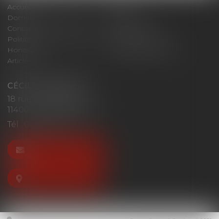
Accueil
Cabinet
Domaines d'intervention
Actus
Contact
Plan du site
Politique de confidentialité
Mentions légales
Honoraires
Politique de cookies
Articles
CÉCILE MOURGUES
18 rue du Collège
11400 CASTELNAUDARY
Tél :
04 68 23 41 32
NOUS CONTACTER
NOUS LOCALISER