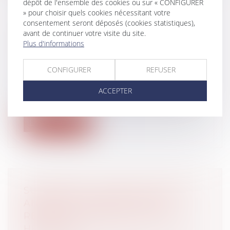
dépôt de l'ensemble des cookies ou sur « CONFIGURER
» pour choisir quels cookies nécessitant votre
consentement seront déposés (cookies statistiques),
RENFORCER L’ATTRACTIVITÉ DES
avant de continuer votre visite du site.
Plus d'informations
FONDS DE PÉRENNITÉ
Droit des sociétés
/
Transmission
d’entreprise
CONFIGURER
REFUSER
Le rapport Rocherrecommande
ACCEPTER
d’assouplir le régime fiscal des fonds de
pérenni...
Lire la suite
SUCCESSION : QUAND UN DÉLAI
ANORMAL D’EXÉCUTION SE
RÉVÈLE PROFITABLE POUR LES
HÉRITIERS