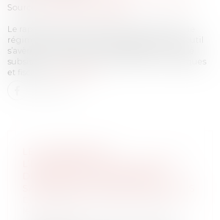
Source :
www.actu-juridique.fr
Le rapport Rocherrecommande d’assouplir le
régime fiscal des fonds de pérennité. Si cet outil
s’avère innovant et utile, le législateur a laissé
subsister un certain nombre de freins juridiques
et fiscaux...
Lire la suite
LE LOGEMENT DE
L’ENTREPRENEUR EN COURS DE
DIVORCE PEUT REDEVENIR
SAISISSABLE PAR SES CRÉANCIERS
Droit de la famille, des personnes et de
leur patrimoine
/
Couples et régime