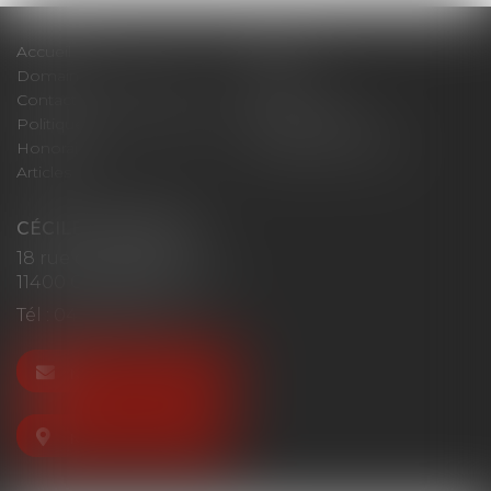
Accueil
Cabinet
Domaines d'intervention
Actus
Contact
Plan du site
Politique de confidentialité
Mentions légales
Honoraires
Politique de cookies
Articles
CÉCILE MOURGUES
18 rue du Collège
11400 CASTELNAUDARY
Tél :
04 68 23 41 32
NOUS CONTACTER
NOUS LOCALISER