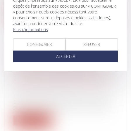
Cliquez ci-dessous sur « ACCEPTER » pour accepter le
suscite souvent des interrogations, v...
dépôt de l'ensemble des cookies ou sur « CONFIGURER
» pour choisir quels cookies nécessitant votre
Lire la suite
consentement seront déposés (cookies statistiques),
avant de continuer votre visite du site.
Plus d'informations
CONFIGURER
REFUSER
RÉGIMES DE PRÉVOYANCE :
ACCEPTER
L’ÉGALITÉ DE TRAITEMENT NE
S’APPLIQUE QU’ENTRE LES
SALARIÉS RELEVANT D’UNE MÊME
CATÉGORIE PROFESSIONNELLE
Droit du travail - Employeurs
/
Droit de la
protection sociale
Dans une décision rendue le 4 octobre
2023, la Cour de cassation rend une déc...
Lire la suite