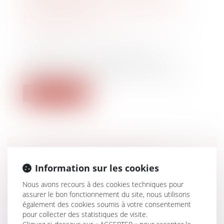
IMPUTABLE SUR LA PART DU NU-
PROPRIÉTAIRE
Droit de la famille, des personnes et de
leur patrimoine
/
Patrimoine et
succession
M. F.X. est décédé laissant pour lui
succéder : - son épouse Mme E.T., ayant...
Lire la suite
LA PENSION ALIMENTAIRE :
Information sur les cookies
DÉFINITION, CALCUL ET
OBLIGATIONS
Nous avons recours à des cookies techniques pour
assurer le bon fonctionnement du site, nous utilisons
Droit de la famille, des personnes et de
également des cookies soumis à votre consentement
leur patrimoine
/
Divorce et séparation
pour collecter des statistiques de visite.
La pension alimentaire est un sujet qui