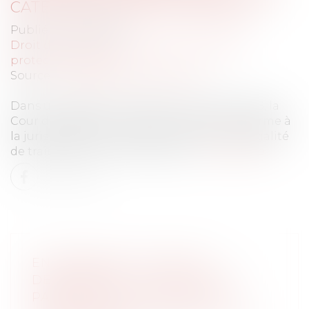
CATÉGORIE PROFESSIONNELLE
Publié le :
16/10/2023
Droit du travail - Employeurs
/
Droit de la
protection sociale
Source :
www.lemag-juridique.com
Dans une décision rendue le 4 octobre 2023, la
Cour de cassation rend une décision conforme à
la jurisprudence constante, concernant l’égalité
de traitement entre les salariés...
Lire la suite
EN PRÉSENCE DE DROITS
DÉMEMBRÉS, LA TOTALITÉ DU
PASSIF DE SUCCESSION EST