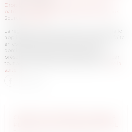
Droit de la famille, des personnes et de leur
patrimoine
/
Couples et régime matrimoniaux
Source :
www.efl.fr
La règle selon laquelle la détermination de la loi
applicable au régime matrimonial doit être faite
en considération de la fixation du premier
domicile conjugal ne constitue qu'une
présomption simple qui peut être détruite par
tout autre élément de preuve pertinent...
Lire la
suite
CRÉER UNE STRATÉGIE DE SORTIE
RÉUSSIE POUR VOTRE ENTREPRISE