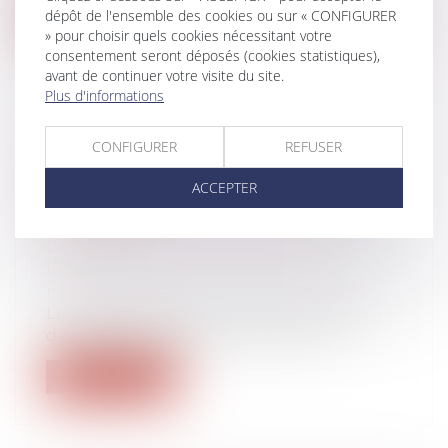
dépôt de l'ensemble des cookies ou sur « CONFIGURER
Lire la suite
» pour choisir quels cookies nécessitant votre
consentement seront déposés (cookies statistiques),
avant de continuer votre visite du site.
Plus d'informations
CONFIGURER
REFUSER
RÉGIME MATRIMONIAL :
PRÉSOMPTION SIMPLE POUR LA
ACCEPTER
LOI DU PREMIER DOMICILE
CONJUGAL
Droit de la famille, des personnes et de
leur patrimoine
/
Couples et régime
matrimoniaux
La règle selon laquelle la détermination
de la loi applicable au régime matri...
Lire la suite