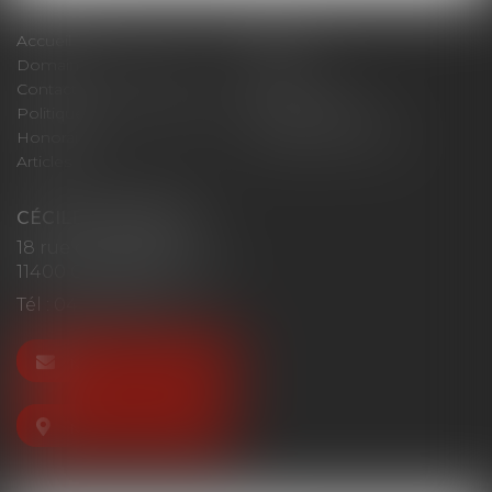
Accueil
Cabinet
Domaines d'intervention
Actus
Contact
Plan du site
Politique de confidentialité
Mentions légales
Honoraires
Politique de cookies
Articles
CÉCILE MOURGUES
18 rue du Collège
11400 CASTELNAUDARY
Tél :
04 68 23 41 32
NOUS CONTACTER
NOUS LOCALISER