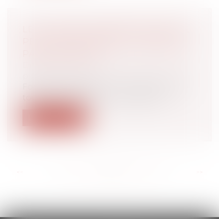
LE MI-TEMPS THÉRAPEUTIQUE NE
PEUT PAS MINORER LA PRIME DE
PARTICIPATION
Droit du travail - Employeurs
/
Droit de la
protection sociale
Fondant sa décision sur l’interdiction de
toute discrimination en raison de l...
Lire la suite
<<
<
...
84
85
86
87
88
89
90
...
>
>>