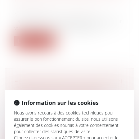
?
Droit des sociétés
/
Transmission
d’entreprise
La création d’une stratégie de sortie pour
votre entreprise est nécessaire no...
Lire la suite
HÉRITIER BLOQUE LA SUCCESSION
: QUELLES SOLUTIONS POUR
DÉBLOQUER LA SITUATION ?
Information sur les cookies
Droit de la famille, des personnes et de
leur patrimoine
/
Patrimoine et
Nous avons recours à des cookies techniques pour
succession
assurer le bon fonctionnement du site, nous utilisons
La succession est une étape cruciale dans
également des cookies soumis à votre consentement
pour collecter des statistiques de visite.
la transmission du patrimoine d’une...
Cliquez ci-dessous sur « ACCEPTER » pour accepter le