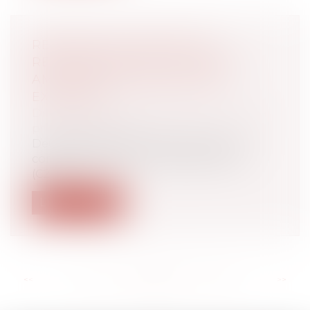
RÉFORME DES RETRAITES :
RECOURS FACILITÉ AU C2P ET
AMÉLIORATION DES DROITS
EXISTANTS
Droit du travail - Employeurs
/
Droit de la
protection sociale
Deux décrets du 10 août améliorent le
compte professionnel de prévention
(C2P...
Lire la suite
<<
<
...
93
94
95
96
97
98
99
...
>
>>