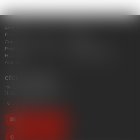
Accueil
Cabinet
Domaines d'intervention
Actus
Contact
Plan du site
Politique de confidentialité
Mentions légales
Honoraires
Politique de cookies
Articles
CÉCILE MOURGUES
18 rue du Collège
11400 CASTELNAUDARY
Tél :
04 68 23 41 32
NOUS CONTACTER
NOUS LOCALISER