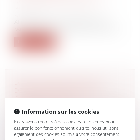
Droit de la famille, des personnes et de
leur patrimoine
/
Patrimoine et
succession
Afin de préserver la transmission du
patrimoine entre générations, le texte d...
Lire la suite
DATE D’APPRÉCIATION DE LA
DEMANDE DE PRESTATION
COMPENSATOIRE ET
CONSÉQUENCE DE L’APPEL FORMÉ
Information sur les cookies
CONTRE LE JUGEMENT DE
DIVORCE
Nous avons recours à des cookies techniques pour
assurer le bon fonctionnement du site, nous utilisons
Droit de la famille, des personnes et de
également des cookies soumis à votre consentement
leur patrimoine
/
Divorce et séparation