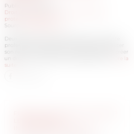
Publié le :
23/08/2023
Droit du travail - Employeurs
/
Droit de la
protection sociale
Source :
www.legisocial.fr
Deux décrets du 10 août améliorent le compte
professionnel de prévention (C2P) pour faciliter
son recours, améliorer les droits existants et créer
un droit à la reconversion professionnelle...
Lire la
suite
PROPOSITION VISANT À FACILITER
LES DONATIONS
INTERGÉNÉRATIONNELLES