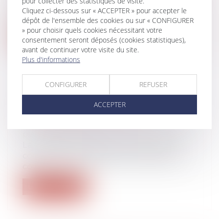
pour collecter des statistiques de visite.
Dans un arrêt du 12 juillet 2023, la Cour de
Cliquez ci-dessous sur « ACCEPTER » pour accepter le
cassation, au visa des articles...
dépôt de l'ensemble des cookies ou sur « CONFIGURER
» pour choisir quels cookies nécessitant votre
Lire la suite
consentement seront déposés (cookies statistiques),
avant de continuer votre visite du site.
Plus d'informations
CONFIGURER
REFUSER
BONUS-MALUS SUR LA
ACCEPTER
CONTRIBUTION CHÔMAGE
Droit du travail - Employeurs
/
Droit de la
protection sociale
La notification des taux modulés de la
contribution chômage aux employeurs
co...
Lire la suite