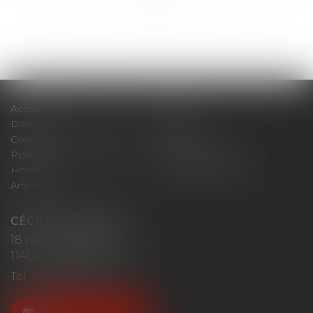
<<
<
...
51
52
53
54
55
56
57
...
>
>>
Accueil
Cabinet
Domaines d'intervention
Actus
Contact
Plan du site
Politique de confidentialité
Mentions légales
Honoraires
Politique de cookies
Articles
CÉCILE MOURGUES
18 rue du Collège
11400 CASTELNAUDARY
Tél :
04 68 23 41 32