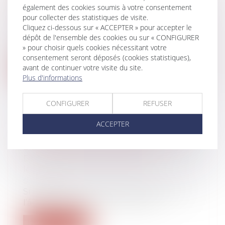
EN 2024 ?
également des cookies soumis à votre consentement
Droit du travail - Employeurs
/
Droit de la
pour collecter des statistiques de visite.
protection sociale
Cliquez ci-dessous sur « ACCEPTER » pour accepter le
Lors de la mise à la retraite d’un salarié, le
dépôt de l'ensemble des cookies ou sur « CONFIGURER
» pour choisir quels cookies nécessitant votre
gestionnaire doit réaliser un...
consentement seront déposés (cookies statistiques),
avant de continuer votre visite du site.
Lire la suite
Plus d'informations
CONFIGURER
REFUSER
ACCEPTER
LA PROTECTION DU PATRIMOINE
DES MAJEURS PROTÉGÉS
Droit de la famille, des personnes et de
leur patrimoine
/
Patrimoine et
succession
Si l’article 414 du Code civil prévoit qu’à
l’âge de la majorité, « chacun es...
Lire la suite