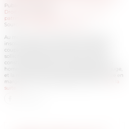
Publié le :
18/09/2024
Droit de la famille, des personnes et de leur
patrimoine
/
Filiation
Source :
www.lemag-juridique.com
Au moment de sa naissance, une enfant est
inscrite à l’état civil comme étant la fille d’un
couple. Quelques années plus tard, l’enfant
sollicite la délivrance d’un acte de notoriété
constatant la possession d’état à l’égard d’un
homme décédé. Cet acte a été délivré par le juge,
et la mention de cette possession d’état figure en
marge de l’acte de naissance de l’enfant...
Lire la
suite