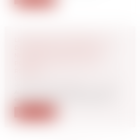
LE RECOURS IMPOSSIBLE DE LA
DÉLIVRANCE DE L’ACTE DE
NOTORIÉTÉ CONSTATANT UNE
POSSESSION D’ÉTAT : QPC
REJETÉE
Droit de la famille, des personnes et de
leur patrimoine
/
Filiation
Au moment de sa naissance, une enfant
est inscrite à l’état civil comme étant...
Lire la suite