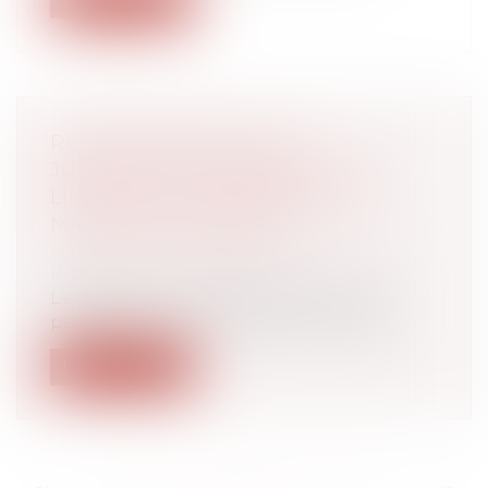
RECONNAISSANCE DES
JUGEMENTS ÉTRANGERS : LES
LIMITES DE L’EXEQUATUR EN
MATIÈRE D’ADOPTION
Droit de la famille, des personnes et de
leur patrimoine
/
Filiation
L’exequatur d’une décision étrangère
permet de lui donner effet sur le territ...
Lire la suite
<<
<
...
38
39
40
41
42
43
44
...
>
>>