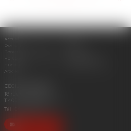
Accueil
Cabinet
Domaines d'intervention
Actus
Contact
Plan du site
Politique de confidentialité
Mentions légales
Honoraires
Politique de cookies
Articles
CÉCILE MOURGUES
18 rue du Collège
11400 CASTELNAUDARY
Tél :
04 68 23 41 32
NOUS CONTACTER