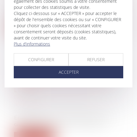
également des cookies soumis à votre consentement
protection sociale
pour collecter des statistiques de visite.
Pour favoriser le développement du sport
Cliquez ci-dessous sur « ACCEPTER » pour accepter le
en entreprise, les avantages accordé...
dépôt de l'ensemble des cookies ou sur « CONFIGURER
» pour choisir quels cookies nécessitant votre
Lire la suite
consentement seront déposés (cookies statistiques),
avant de continuer votre visite du site.
Plus d'informations
CONFIGURER
REFUSER
SUCCESSIONS ET DETTES FISCALES
ACCEPTER
: L’IMPORTANCE DE DÉCLARER LES
CRÉANCES DANS LES DÉLAIS
LÉGAUX
Droit de la famille, des personnes et de
leur patrimoine
/
Patrimoine et
succession
En application de l’article 792 du Code
civil, tout créancier d’une successio...
Lire la suite