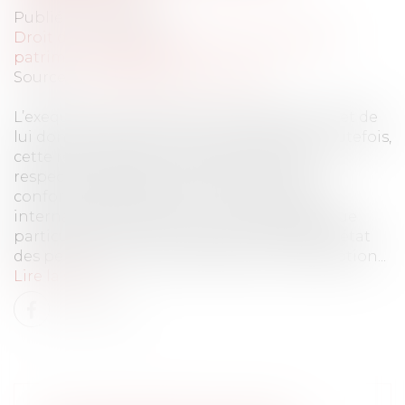
Publié le :
31/12/2024
Droit de la famille, des personnes et de leur
patrimoine
/
Filiation
Source :
www.lemag-juridique.com
L’exequatur d’une décision étrangère permet de
lui donner effet sur le territoire français. Toutefois,
cette reconnaissance est subordonnée au
respect de plusieurs conditions, dont la
conformité de la décision à l’ordre public
international français. Ce contrôle s’applique
particulièrement aux jugements relatifs à l’état
des personnes, tels que les décisions d’adoption...
Lire la suite