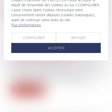
totale de travail mériterait d’être ap...
dépôt de l'ensemble des cookies ou sur « CONFIGURER
» pour choisir quels cookies nécessitant votre
Lire la suite
consentement seront déposés (cookies statistiques),
avant de continuer votre visite du site.
Plus d'informations
CONFIGURER
REFUSER
ORDONNANCE DE PROTECTION ET
ACCEPTER
DEMANDE D’AUDITION DU MINEUR
: LE JUGE DOIT L'ENTENDRE OU
JUSTIFIER SON REFUS !
Rédaction du cabinet
Dans un arrêt du 20 mai 2026, la première
chambre civile de la Cour de cassat...
Lire la suite