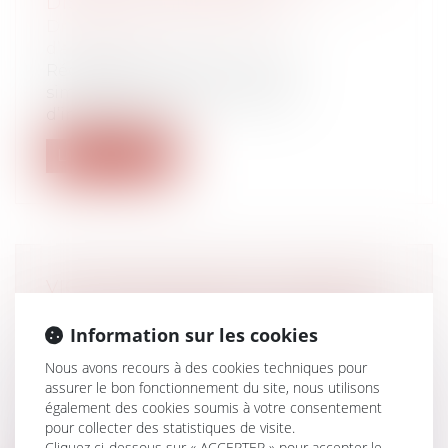
DISPOSITIF RECENTRÉ
Droit des sociétés
/
Transmission
d’entreprise
Récemment publiée, la loi de
simplification revoit les règles
d’information d...
Lire la suite
VIOLENCES FAITES AUX FEMMES :
FAUT-IL RÉFORMER L’INCAPACITÉ
Information sur les cookies
TOTALE DE TRAVAIL, OU PLUTÔT
L’UTILISER CORRECTEMENT ?
Nous avons recours à des cookies techniques pour
Droit de la famille, des personnes et de
assurer le bon fonctionnement du site, nous utilisons
également des cookies soumis à votre consentement
leur patrimoine
/
Violences familiales
pour collecter des statistiques de visite.
Notion juridique précise, l’incapacité
Cliquez ci-dessous sur « ACCEPTER » pour accepter le