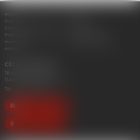
Accueil
Cabinet
Domaines d'intervention
Actus
Contact
Plan du site
Politique de confidentialité
Mentions légales
Honoraires
Politique de cookies
Articles
CÉCILE MOURGUES
18 rue du Collège
11400 CASTELNAUDARY
Tél :
04 68 23 41 32
NOUS CONTACTER
NOUS LOCALISER