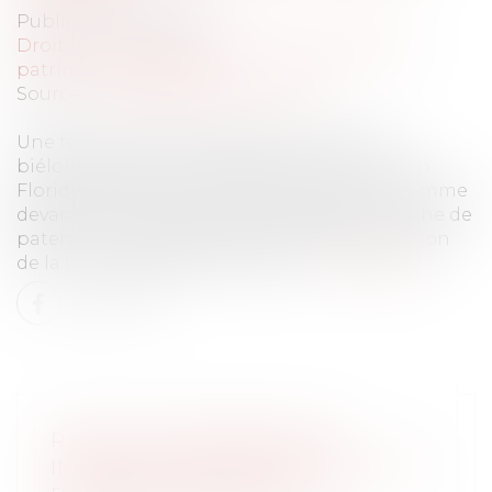
Publié le :
03/06/2026
Droit de la famille, des personnes et de leur
patrimoine
/
Filiation
Source :
www.lemag-juridique.com
Une femme de nationalité américaine et
biélorusse a donné naissance à un enfant en
Floride en 2019. En 2021, elle a assigné un homme
devant les juridictions françaises en recherche de
paternité. Le litige portait sur la détermination
de la loi applicable à la filiation...
Lire la suite
RACHAT D’ENTREPRISE ET
INFORMATION DES SALARIÉS : UN