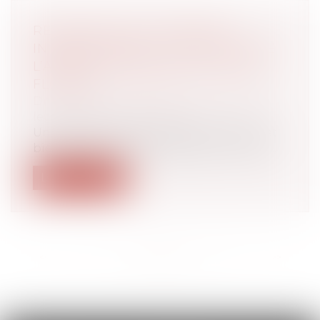
RECHERCHE DE PATERNITÉ
INTERNATIONALE : CASSATION DE
L’ARRÊT APPLIQUANT LA LOI DE
FLORIDE
Droit de la famille, des personnes et de
leur patrimoine
/
Filiation
Une femme de nationalité américaine et
biélorusse a donné naissance à un enfa...
Lire la suite
<<
<
...
2
3
4
5
6
7
8
...
>
>>