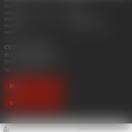
Domaines d'intervention
Actus
Contact
Plan du site
Politique de confidentialité
Mentions légales
Honoraires
Politique de cookies
Articles
CÉCILE MOURGUES
18 rue du Collège
11400 CASTELNAUDARY
Tél :
04 68 23 41 32
NOUS CONTACTER
NOUS LOCALISER
Septeo Digital & Services © 2021