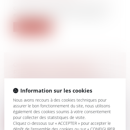
leur patrimoine
/
Filiation
Constitue une soustraction aggravée de
mineur le fait pour une mère titulaire...
Lire la suite
CRÉANCES MATRIMONIALES :
PRÉCISIONS UTILES SUR LE
RÉGIME DE LA PRESCRIPTION
Droit de la famille, des personnes et de
Information sur les cookies
leur patrimoine
/
Couples et régime
matrimoniaux
Nous avons recours à des cookies techniques pour
Les créances qu'un époux séparé de biens
assurer le bon fonctionnement du site, nous utilisons
également des cookies soumis à votre consentement
peut faire valoir contre l'autre et...
pour collecter des statistiques de visite.
Cliquez ci-dessous sur « ACCEPTER » pour accepter le
Lire la suite
dépôt de l'ensemble des cookies ou sur « CONFIGURER