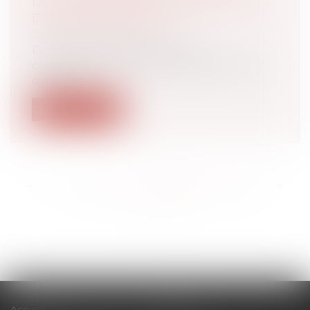
D’UN CONTRAT DE TRAVAIL : QUEL
DÉLAI POUR AGIR ?
Droit du travail - Salariés
Pour la première fois, à notre
connaissance, la Cour de cassation pose
comme...
Lire la suite
<<
<
...
165
166
167
168
169
170
171
...
>
>>
Accueil
Cabinet