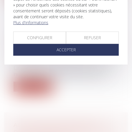
» pour choisir quels cookies nécessitant votre
consentement seront déposés (cookies statistiques),
avant de continuer votre visite du site.
Plus d'informations
RÉALISATION D'HEURES
CONFIGURER
REFUSER
SUPPLÉMENTAIRES ET BESOINS DE
SERVICE : C'EST L'EMPLOYEUR QUI
ACCEPTER
DÉCIDE
Droit du travail - Employeurs
La réponse ministérielle n° 38285 du 10
mai 2022 apporte des précisions sur l...
Lire la suite
ACTION EN RECONNAISSANCE