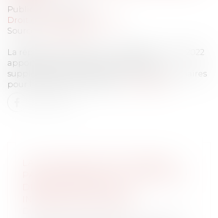
Publié le :
21/06/2022
Droit du travail - Employeurs
Source :
www.weka.fr
La réponse ministérielle n° 38285 du 10 mai 2022
apporte des précisions sur les heures
supplémentaires réalisées par les fonctionnaires
pour les besoins du service...
Lire la suite
LA SOUSTRACTION DE MINEUR
PAR ASCENDANT AU CARREFOUR
DES DROITS PÉNAL ET
INTERNATIONAL PRIVÉ
Droit de la famille, des personnes et de