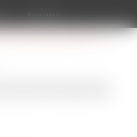
tact
Espace client
RMATION DES SALARIÉS : UN
oit les règles d’information des salariés en
ion de la majorité du capital d’une société :
per, quelles sont les entreprises désormais