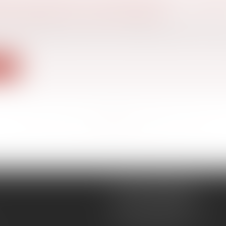
APPLIQUANT LA LOI DE FLORIDE
 famille, des personnes et de leur patrimoine
/
Filiatio
de nationalité américaine et biélorusse a donné nai
ite
<<
<
...
2
3
4
5
6
7
8
...
>
>>
CÉCILE MOURGUES
18 rue du Collège
11400 CASTELNAUDARY