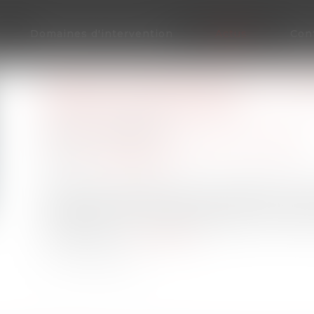
Domaines d'intervention
Actus
Con
RACHAT D’ENTREPRISE ET INFO
DISPOSITIF RECENTRÉ
Publié le :
08/06/2026
Droit des sociétés
/
Transmission d’entreprise
Source :
www.weblex.fr
Récemment publiée, la loi de simplification rev
cas de vente d’un fonds de commerce ou de cess
quelles sont les nouvelles obligations à antici
concernées ?...
Lire la suite