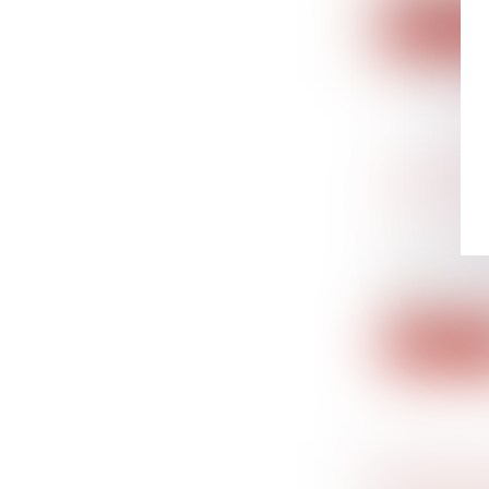
Lire la su
ORDONNA
MINEUR :
!
Rédaction 
Dans un arr
cassat...
Lire la su
RECHERC