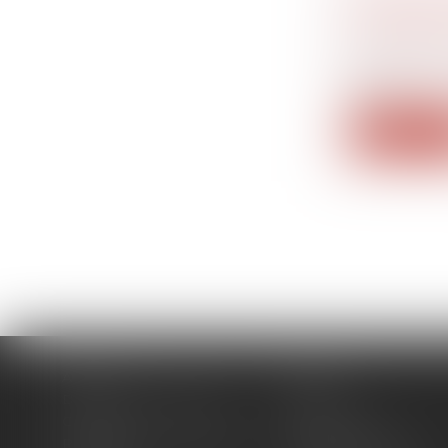
L’ARRÊT 
Droit de la
Une femme 
enfa...
Lire la su
Accueil
Cabinet
Domaines d'intervention
Actus
Contact
Plan du site
Politique de confidentialité
Mentions légales