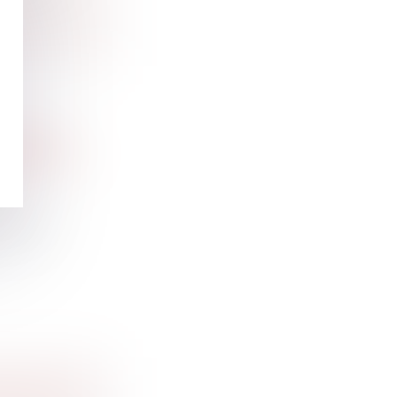
TION DU
ON REFUS
our de
TION DE