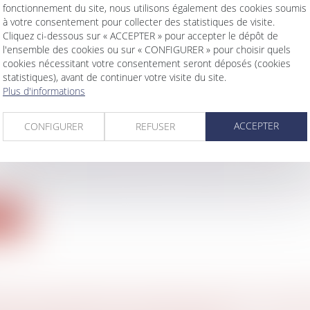
fonctionnement du site, nous utilisons également des cookies soumis
ite
à votre consentement pour collecter des statistiques de visite.
Cliquez ci-dessous sur « ACCEPTER » pour accepter le dépôt de
l'ensemble des cookies ou sur « CONFIGURER » pour choisir quels
cookies nécessitant votre consentement seront déposés (cookies
statistiques), avant de continuer votre visite du site.
Plus d'informations
NCE DE PROTECTION ET DEMANDE D’AUDI
 LE JUGE DOIT L'ENTENDRE OU JUSTIFIER S
ACCEPTER
CONFIGURER
REFUSER
du cabinet
êt du 20 mai 2026, la première chambre civile de la C
ite
HE DE PATERNITÉ INTERNATIONALE : CASSA