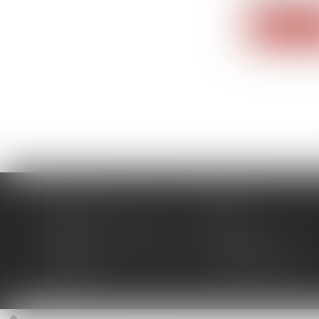
Lire la su
Accueil
Cabinet
Domaines d'intervention
Actus
Contact
Plan du site
Politique de confidentialité
Mentions légales
Honoraires
Politique de cookies
Articles