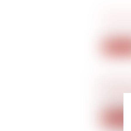
QUELLE 
FILIATIO
(NPU) Droit
La Cour de c
Lire la su
ABANDON
DÉFINIT
Droit du tr
Définitivem
Lire la su