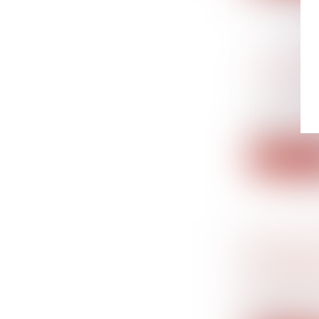
LE MINIS
L'ASSUR
Droit du tr
Le Ministre
app...
Lire la su
L'EXERCI
DÉPENDR
Droit banc
La Cour de 
banque à...