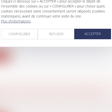
Cliquez ci-dessous sur « ACCEPTER » pour accepter le dépôt de
l'ensemble des cookies ou sur « CONFIGURER » pour choisir quels
cookies nécessitant votre consentement seront déposés (cookies
statistiques), avant de continuer votre visite du site.
Plus d'informations
TRE DU TRAVAIL A PRÉSENTÉ LA RÉFORME 
ANCE CHÔMAGE
ACCEPTER
CONFIGURER
REFUSER
avail - Employeurs
/
Droit de la protection sociale
 du Travail a présenté lundi la réforme de l'assuranc
ite
CE DU DROIT DE GAGE PAR LA BANQUE DOIT
E DE LA VALEUR DES ACTIONS NANTIES ?
aire
cassation a récemment été saisie d’un litige opposan