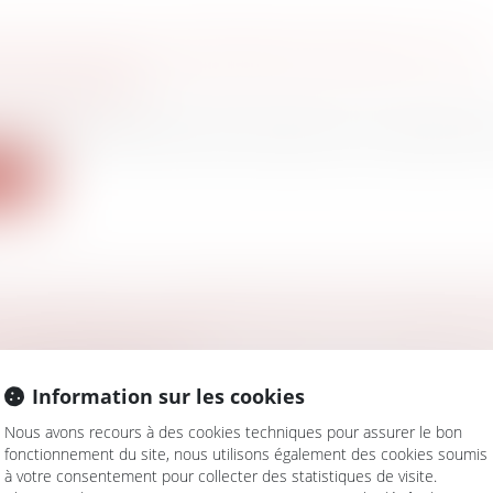
EFFET POUR LA PROCÉDURE D'APPEL SUR L
N CONTESTÉE ?
 de la famille
assation a dernièrement été saisie d’un litige relatif à la
ite
 DE POSTE : LA PRÉSOMPTION DE DÉMISSI
IVEMENT ADOPTÉE
avail - Employeurs
Information sur les cookies
ent adoptée le 17 novembre 2022, la loi « marché du trava
Nous avons recours à des cookies techniques pour assurer le bon
ite
fonctionnement du site, nous utilisons également des cookies soumis
à votre consentement pour collecter des statistiques de visite.