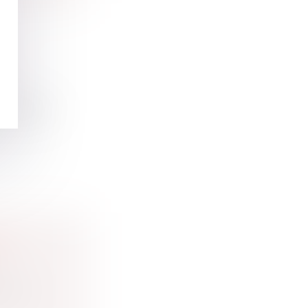
DE
e chômage
-IL
t une