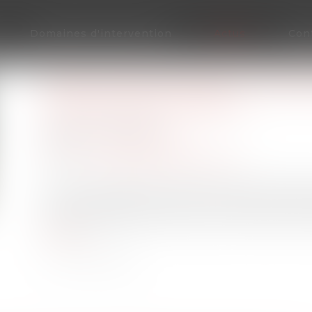
Domaines d'intervention
Actus
Con
QUELLE EFFET POUR LA PROC
FILIATION CONTESTÉE ?
Publié le :
14/12/2022
(NPU) Droit de la famille
Source :
www.lemag-juridique.com
La Cour de cassation a dernièrement été saisie d’
dont la paternité du père à la naissance a été
Enfant finalement reconnu par un autre homme 
la suite