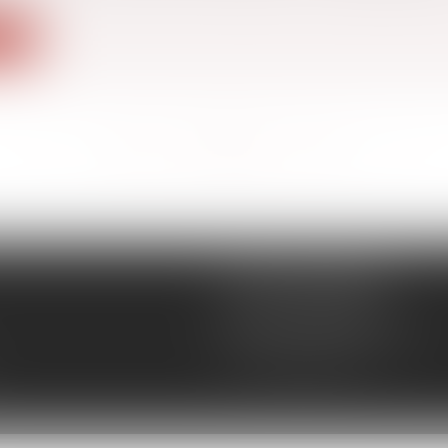
ite
<<
<
...
129
130
131
132
133
134
135
...
>
>>
CÉCILE MOURGUES
18 rue du Collège
11400 CASTELNAUDARY
Tél :
04 68 23 41 32