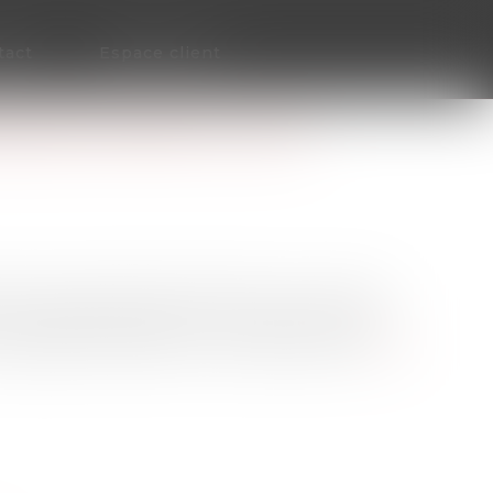
tact
Espace client
ÉDURE D'APPEL SUR LA
un litige relatif à la filiation d’un enfant,
 invalidée par jugement cinq ans plus tard.
devant l’officier civil, la même année...
Lire