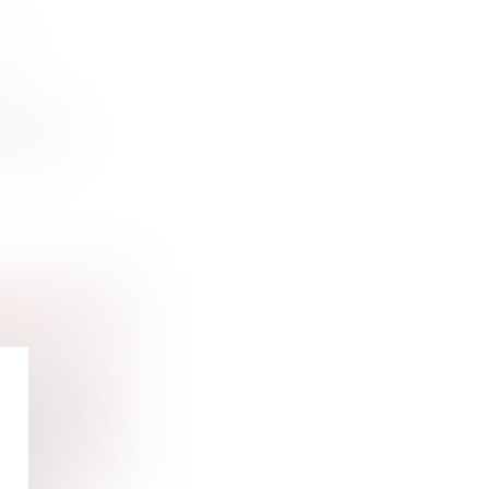
A
 filia...
ON EST
il » inst...