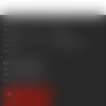
Accueil
Cabinet
Domaines d'intervention
Actus
Contact
Plan du site
Politique de confidentialité
Mentions légales
Honoraires
Politique de cookies
Articles
CÉCILE MOURGUES
18 rue du Collège
11400 CASTELNAUDARY
Tél :
04 68 23 41 32
NOUS CONTACTER