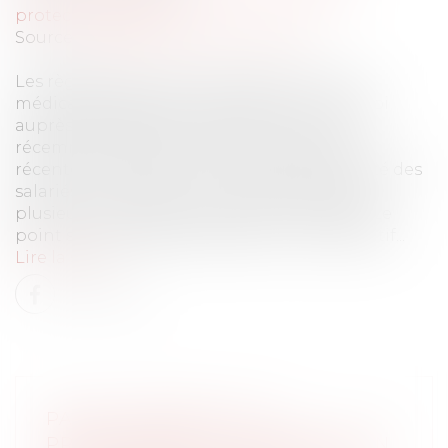
protection sociale
Source :
cabinet-rs.expert-infos.com
Les règles liées à la mutualisation du suivi
médical des salariés qui occupent un emploi
auprès de plusieurs employeurs ont été
récemment définies. Grâce à la publication
récente d’un décret, le suivi de l’état de santé des
salariés qui occupent un emploi auprès de
plusieurs employeurs peut être mutualisé. Le
point sur les règles applicables à ce dispositif...
Lire la suite
PAS DE CRÉANCE SI LA
PRÉSOMPTION DE CONTRIBUTION