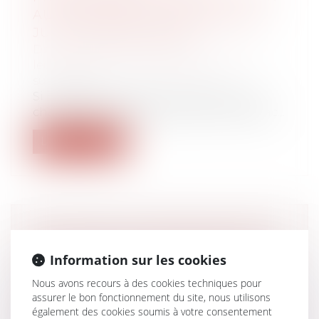
AUX CHARGES DU MARIAGE EST
JUGÉE IRRÉFRAGABLE
Droit de la famille, des personnes et de
leur patrimoine
/
Patrimoine et
succession
Si la présomption de contribution aux
charges du mariage à proportion des fac...
Lire la suite
PREUVE DE LA COMMUNICATION
DU COMPTE RENDU D’AUDITION
Information sur les cookies
DE L’ENFANT PAR L’ARRÊT OU LES
Nous avons recours à des cookies techniques pour
PIÈCES
assurer le bon fonctionnement du site, nous utilisons
Droit de la famille, des personnes et de
également des cookies soumis à votre consentement