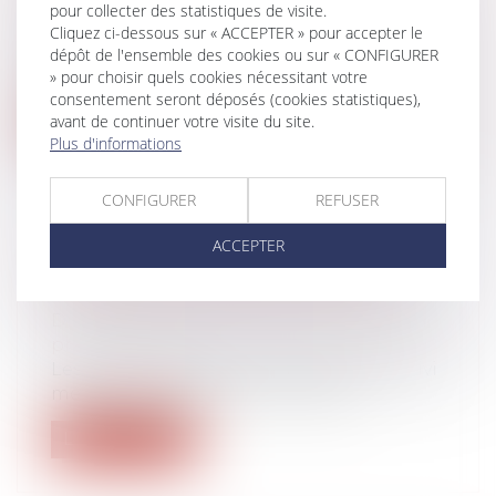
leur patrimoine
/
Divorce et séparation
pour collecter des statistiques de visite.
Lorsqu’un enfant est auditionné à
Cliquez ci-dessous sur « ACCEPTER » pour accepter le
l’occasion d’une instance qui le
dépôt de l'ensemble des cookies ou sur « CONFIGURER
concerne,...
» pour choisir quels cookies nécessitant votre
consentement seront déposés (cookies statistiques),
avant de continuer votre visite du site.
Lire la suite
Plus d'informations
CONFIGURER
REFUSER
ACCEPTER
QUEL SUIVI MÉDICAL POUR UN
SALARIÉ MULTI-EMPLOYEURS ?
Droit du travail - Employeurs
/
Droit de la
protection sociale
Les règles liées à la mutualisation du suivi
médical des salariés qui occupen...
Lire la suite