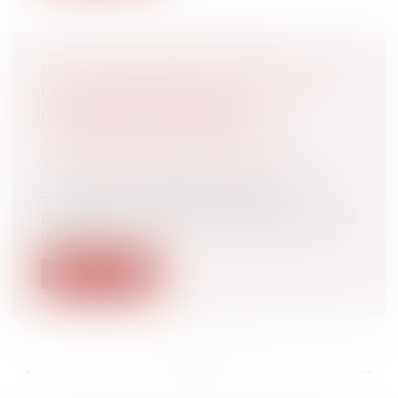
NOUVEAU BILAN MINISTÉRIEL SUR
LES ORDONNANCES DE
PROTECTION CONTRE LES
VIOLENCES CONJUGALES
Droit de la famille, des personnes et de
leur patrimoine
/
Violences familiales
5 901 demandes d’ordonnance de
protection en 2021 face à 208 000 victimes
de...
Lire la suite
<<
<
...
96
97
98
99
100
101
102
...
>
>>