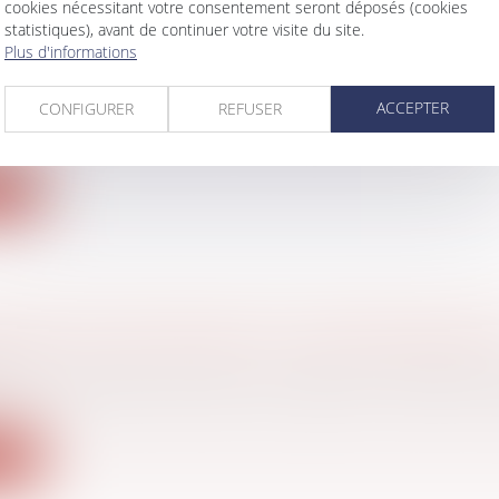
cookies nécessitant votre consentement seront déposés (cookies
statistiques), avant de continuer votre visite du site.
RCE FAVORISE UNE «EXHÉRÉDATION» PAR T
Plus d'informations
 famille, des personnes et de leur patrimoine
/
Divorce
ACCEPTER
CONFIGURER
REFUSER
tions patrimoniales sont à prendre avant d'envisager
ite
E EN CAS DE FRAUDE À LA CARTE BANCAIRE
aire
nt votre relevé de compte, vous repérez un paiement 
ite