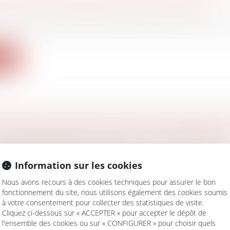
PENDANTS CONFRONTÉS AUX INCENDIES
avail - Employeurs
/
Droit de la protection sociale
muniqué du 18 août 2022, le réseau des Urssaf indiq
ite
RESPECT D’UNE PROCÉDURE CONVENTIONN
 LICENCIEMENT INVALIDE-T-IL CE DERNIER ?
avail - Employeurs
ion collective peut permettre à un salarié de saisir, apr
Information sur les cookies
Nous avons recours à des cookies techniques pour assurer le bon
ite
fonctionnement du site, nous utilisons également des cookies soumis
à votre consentement pour collecter des statistiques de visite.
Cliquez ci-dessous sur « ACCEPTER » pour accepter le dépôt de
l'ensemble des cookies ou sur « CONFIGURER » pour choisir quels