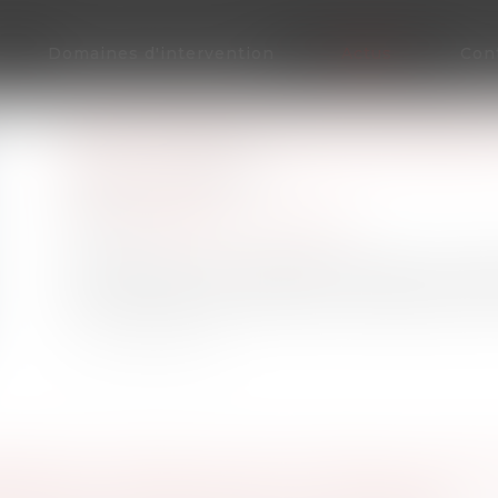
Domaines d'intervention
Actus
Con
QUE FAIRE EN CAS DE FRAUDE 
Publié le :
30/08/2022
Droit bancaire
Source :
www.economie.gouv.fr
En regardant votre relevé de compte, vous re
être victime d’une fraude à la carte bancaire
URES DES URSSAF POUR SOUTENIR LES EM