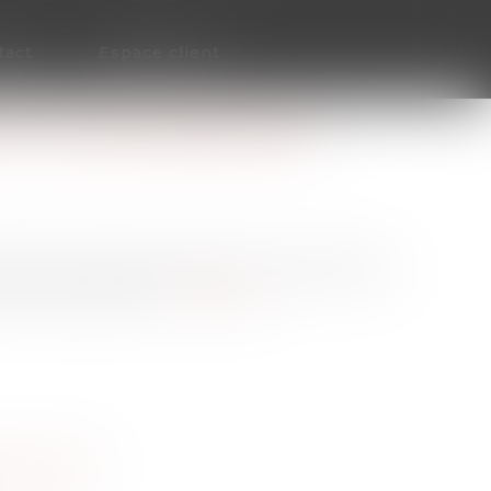
tact
Espace client
À LA CARTE BANCAIRE ?
pérez un paiement suspect ? Vous êtes peut-
. Comment réagir ?
Lire la suite
PLOYEURS