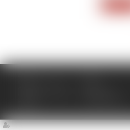
Lire la su
Accueil
Cabinet
Domaines d'intervention
Actus
Contact
Plan du site
Politique de confidentialité
Mentions légales
Honoraires
Politique de cookies
Articles