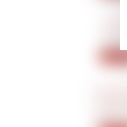
MALADIE 
TRAVAIL 
Droit du tr
Le salarié d
Lire la su
QUE DEV
DE LA SO
Droit du tra
Les salarié
ce...