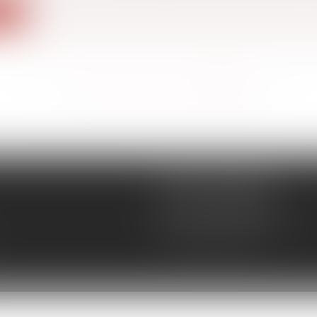
ite
<<
<
...
261
262
263
264
265
266
267
>
>>
CÉCILE MOURGUES
18 rue du Collège
11400 CASTELNAUDARY
Tél :
04 68 23 41 32