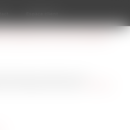
tact
Espace client
SALARIALE EN CAS DE DÉPART
salariale peuvent se demander ce que
 leur entreprise avant la retraite...
Lire la suite