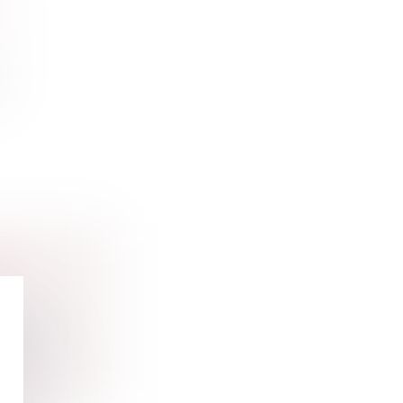
E
 et
e
 ET
 de la...