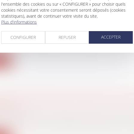
l'ensemble des cookies ou sur « CONFIGURER » pour choisir quels
cookies nécessitant votre consentement seront déposés (cookies
statistiques), avant de continuer votre visite du site.
Plus d'informations
: LE SALARIÉ QUI NE TRANSMET PAS SON A
PEUT-IL ÊTRE LICENCIÉ ? | ÉDITIONS TISSOT
ACCEPTER
CONFIGURER
REFUSER
avail - Employeurs
oit justifier toute absence, y compris lorsqu’il bénéficie 
ite
IENT VOTRE ÉPARGNE SALARIALE EN CAS D
CIÉTÉ ?
vail - Salariés
s bénéficiant d’un plan d’épargne salariale peuvent 