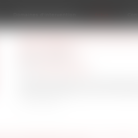
Domaines d'intervention
Actus
Con
QUE DEVIENT VOTRE ÉPARGNE 
DE LA SOCIÉTÉ ?
Publié le :
23/03/2021
Droit du travail - Salariés
Source :
argent.boursier.com
Les salariés bénéficiant d’un plan d’épargne 
deviendra cette épargne s’ils viennent à quitter