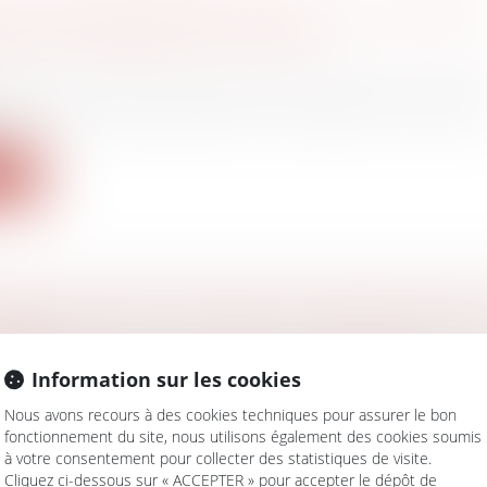
 PAR CONSENTEMENT MUTUEL : UNE CHART
 AUX NOTAIRES ET AVOCATS
 famille, des personnes et de leur patrimoine
/
Divorce
 obligations des professionnels, liquidation du régim
...
ite
EMENT URSSAF : ABSENCE D’OBSERVATIONS
UGÉE
avail - Employeurs
/
Droit de la protection sociale
Information sur les cookies
e la combinaison des articles L. 243-6 et L. 244-2 du Code
Nous avons recours à des cookies techniques pour assurer le bon
fonctionnement du site, nous utilisons également des cookies soumis
ite
à votre consentement pour collecter des statistiques de visite.
Cliquez ci-dessous sur « ACCEPTER » pour accepter le dépôt de