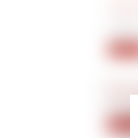
DIVORCE
COMMUNE
Droit de la
séparation
Principales
matrimonial
Lire la su
REDRESS
CHOSE J
Droit du tr
Il résulte d
Lire la su