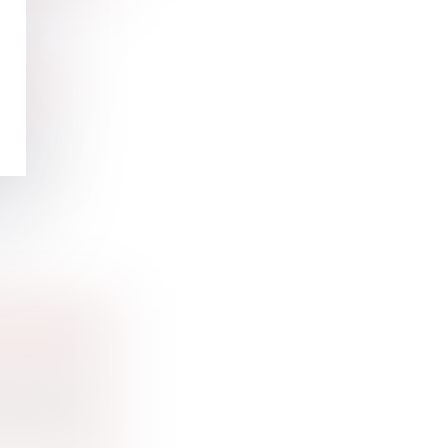
RRÊT DE
d’un a...
E DÉPART
se demander