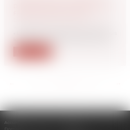
DISCRIMINATIONS À L'ÉGARD DES
FEMMES LBQ EN EUROPE
Droit de la famille, des personnes et de
leur patrimoine
/
Violences familiales
« L'Assemblée parlementaire a joué depuis
longtemps un rôle prépondérant dans...
Lire la suite
<<
<
...
39
40
41
42
43
44
45
...
>
>>
Accueil
Cabinet
Domaines d'intervention
Actus