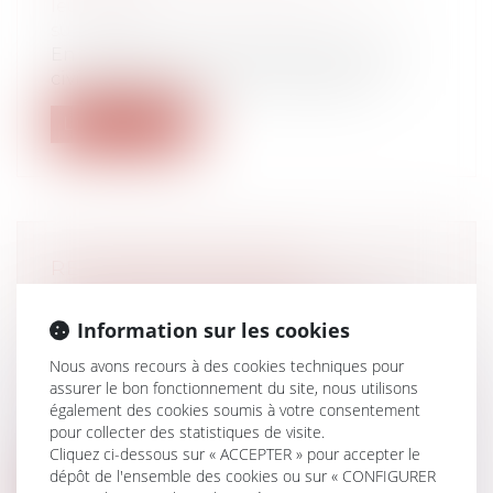
leur patrimoine
/
Patrimoine et
succession
En application de l’article 792 du Code
civil, tout créancier d’une successio...
Lire la suite
RECONNAISSANCE DES
JUGEMENTS ÉTRANGERS : LES
LIMITES DE L’EXEQUATUR EN
Information sur les cookies
MATIÈRE D’ADOPTION
Nous avons recours à des cookies techniques pour
Droit de la famille, des personnes et de
assurer le bon fonctionnement du site, nous utilisons
leur patrimoine
/
Filiation
également des cookies soumis à votre consentement
L’exequatur d’une décision étrangère
pour collecter des statistiques de visite.
permet de lui donner effet sur le territ...
Cliquez ci-dessous sur « ACCEPTER » pour accepter le
dépôt de l'ensemble des cookies ou sur « CONFIGURER