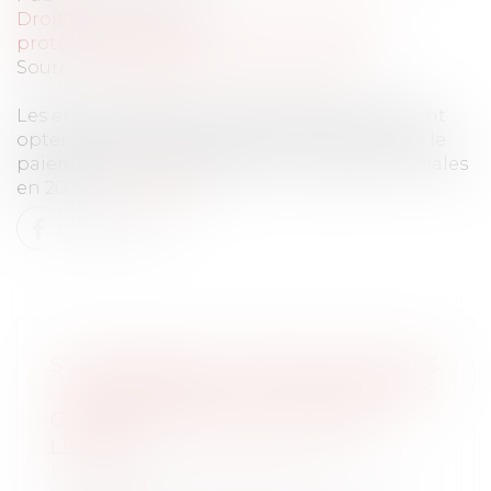
Droit du travail - Employeurs
/
Droit de la
protection sociale
Source :
entreprendre.service-public.fr
Les entreprises de moins de 11 salariés peuvent
opter jusqu'au 31 décembre 2024 inclus pour le
paiement trimestriel de leurs cotisations sociales
en 2025...
Lire la suite
SUCCESSIONS ET DETTES FISCALES
: L’IMPORTANCE DE DÉCLARER LES
CRÉANCES DANS LES DÉLAIS
LÉGAUX
Droit de la famille, des personnes et de