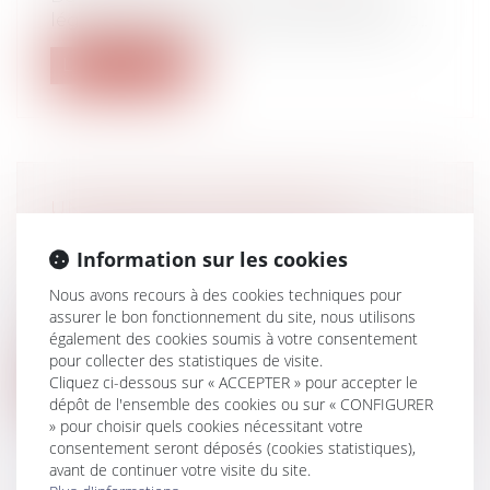
légale ne règle la contribution des conc...
Lire la suite
UN PSE PEUT SUIVRE UNE
RUPTURE CONVENTIONNELLE
Information sur les cookies
COLLECTIVE
Droit du travail - Employeurs
Nous avons recours à des cookies techniques pour
Une entreprise peut mettre en œuvre un
assurer le bon fonctionnement du site, nous utilisons
plan de sauvegarde de l’emploi immédia...
également des cookies soumis à votre consentement
pour collecter des statistiques de visite.
Cliquez ci-dessous sur « ACCEPTER » pour accepter le
Lire la suite
dépôt de l'ensemble des cookies ou sur « CONFIGURER
» pour choisir quels cookies nécessitant votre
consentement seront déposés (cookies statistiques),
avant de continuer votre visite du site.