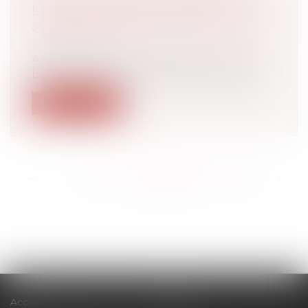
L'EMPRUNTEUR SONT PRIS EN
COMPTE POUR LE CALCUL DU TEG
Droit bancaire
Ayant consenti un crédit à une SCI, une
banque impose à son gérant de contrac...
Lire la suite
<<
<
...
182
183
184
185
186
187
188
...
>
>>
Accueil
Cabinet