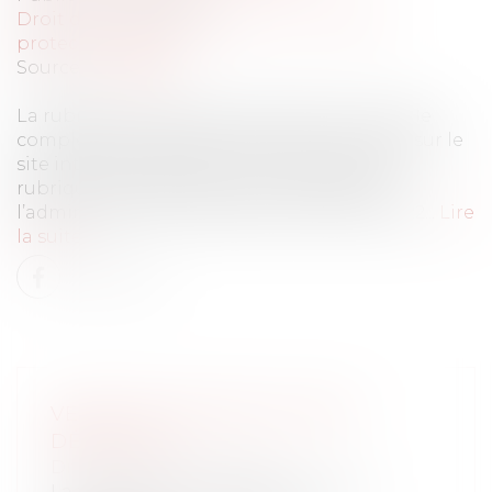
Droit du travail - Employeurs
/
Droit de la
protection sociale
Source :
www.efl.fr
La rubrique consacrée à la protection sociale
complémentaire vient d’être mise en ligne sur le
site internet du BOSS. Le contenu de cette
rubrique sera applicable et opposable à
l’administration à compter du 1er juillet 2022...
Lire
la suite
VERS UNE HAUSSE DU SMIC
DÉBUT MAI
Droit du travail - Salariés
La forte inflation des derniers mois