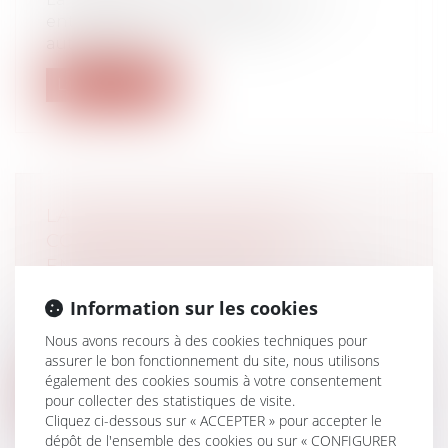
entraînera une revalorisation
automatiqu...
Lire la suite
LA PROTECTION SOCIALE
COMPLÉMENTAIRE FAIT SON
ENTRÉE DANS LE BOSS
Droit du travail - Employeurs
/
Droit de la
Information sur les cookies
protection sociale
La rubrique consacrée à la protection
Nous avons recours à des cookies techniques pour
sociale complémentaire vient d’être mis...
assurer le bon fonctionnement du site, nous utilisons
également des cookies soumis à votre consentement
Lire la suite
pour collecter des statistiques de visite.
Cliquez ci-dessous sur « ACCEPTER » pour accepter le
dépôt de l'ensemble des cookies ou sur « CONFIGURER