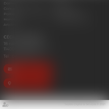
Domaines d'intervention
Actus
Contact
Plan du site
Politique de confidentialité
Mentions légales
Honoraires
Politique de cookies
Articles
CÉCILE MOURGUES
18 rue du Collège
11400 CASTELNAUDARY
Tél :
04 68 23 41 32
NOUS CONTACTER
NOUS LOCALISER
Septeo Digital & Services © 2021