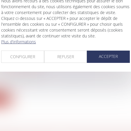
Nous avons recours à des cookies techniques pour assurer le bon
fonctionnement du site, nous utilisons également des cookies soumis
idiction saisie à la suite de difficultés intervenues dans
à votre consentement pour collecter des statistiques de visite.
Cliquez ci-dessous sur « ACCEPTER » pour accepter le dépôt de
ite
l'ensemble des cookies ou sur « CONFIGURER » pour choisir quels
cookies nécessitant votre consentement seront déposés (cookies
statistiques), avant de continuer votre visite du site.
Plus d'informations
ACCEPTER
CONFIGURER
REFUSER
S SUR LES VÉHICULES PARTICULIÈRES UTILI
EPRISE (EX-TVS)
avail - Employeurs
, les entreprises sont imposables à deux taxes, les de
.
ite