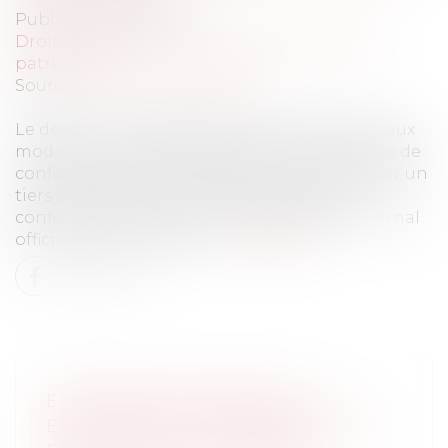
Publié le :
06/09/2023
Droit de la famille, des personnes et de leur
patrimoine
Source :
www.actu-juridique.fr
Le décret n° 2023-826 du 28 août 2023 relatif aux
modalités d’accompagnement du tiers digne de
confiance, de l’accueil durable et bénévole par un
tiers et de désignation de la personne de
confiance par un mineur a été publié au Journal
officiel du 30 août 2023...
Lire la suite
ENTREPRISE INDIVIDUELLE,
EXPLOITATION PERSONNELLE ET