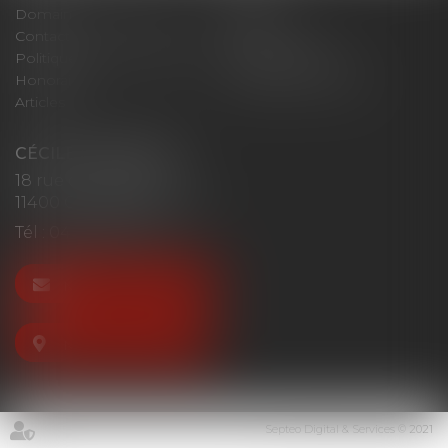
Domaines d'intervention
Actus
Contact
Plan du site
Politique de confidentialité
Mentions légales
Honoraires
Politique de cookies
Articles
CÉCILE MOURGUES
18 rue du Collège
11400 CASTELNAUDARY
Tél :
04 68 23 41 32
NOUS CONTACTER
NOUS LOCALISER
Septeo Digital & Services © 2021