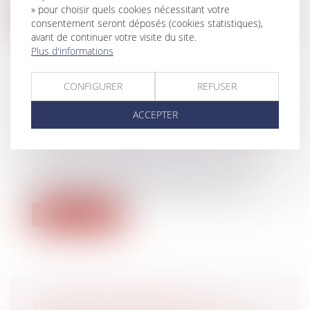
» pour choisir quels cookies nécessitant votre
Lire la suite
consentement seront déposés (cookies statistiques),
avant de continuer votre visite du site.
Plus d'informations
CONFIGURER
REFUSER
BONS D'ACHATS ATTRIBUÉS PAR LE
ACCEPTER
CSE POUR LA RENTRÉE SCOLAIRE
Droit du travail - Employeurs
/
Droit de la
protection sociale
À l’occasion de la rentrée scolaire, le
comités social et économique peut att...
Lire la suite
VIOLENCES CONJUGALES :