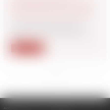
QUELLES PROTECTION ET PRISE
EN CHARGE POUR LES VICTIMES ?
Droit de la famille, des personnes et de
leur patrimoine
/
Violences familiales
145 : c’est le nombre d’homicides
conjugaux recensés en 2021. 122 de ces
vict...
Lire la suite
<<
<
...
92
93
94
95
96
97
98
...
>
>>
Accueil
Cabinet