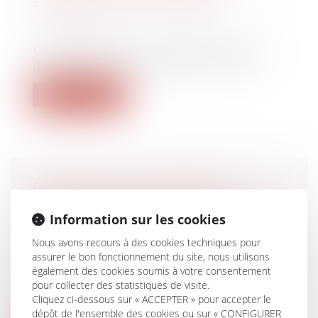
EXONÉRATION « DUTREIL »
Droit des sociétés
/
Transmission
d’entreprise
Un arrêt de la cour de cassation en date
du 21 juin 2023 concernant la transm...
Lire la suite
PROTECTION DE L'ENFANCE :
PARUTION DU DÉCRET SUR
Information sur les cookies
L'ACCOMPAGNEMENT DU TIERS DE
CONFIANCE
Nous avons recours à des cookies techniques pour
assurer le bon fonctionnement du site, nous utilisons
Droit de la famille, des personnes et de
également des cookies soumis à votre consentement
leur patrimoine
pour collecter des statistiques de visite.
Le décret n° 2023-826 du 28 août 2023
Cliquez ci-dessous sur « ACCEPTER » pour accepter le
relatif aux modalités d’accompagnement...
dépôt de l'ensemble des cookies ou sur « CONFIGURER