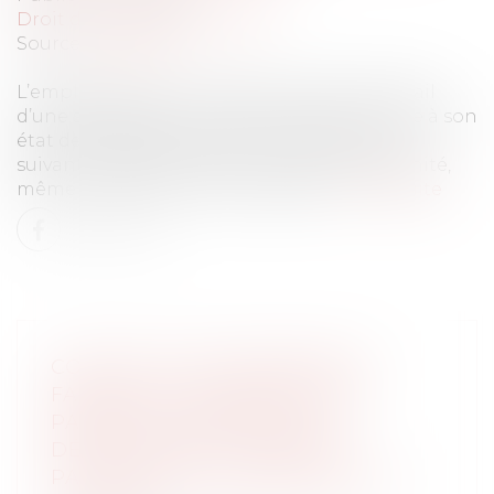
Droit du travail - Employeurs
Source :
www.efl.fr
L’employeur peut rompre le contrat de travail
d’une salariée pour une faute grave non liée à son
état de grossesse pendant les 10 semaines
suivant l’expiration de son congé de maternité,
même si elle est en arrêt maladie...
Lire la suite
CONGÉS POUR ÉVÈNEMENTS
FAMILIAUX : EXTENSION AUX
PARENTS D’ENFANTS QUI
DÉVELOPPENT CERTAINES
PATHOLOGIES CHRONIQUES OU