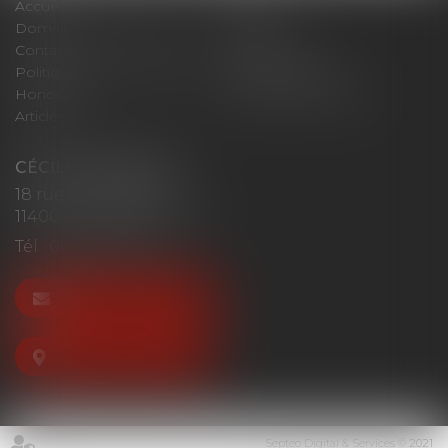
Accueil
Cabinet
Domaines d'intervention
Actus
Contact
Plan du site
Politique de confidentialité
Mentions légales
Honoraires
Politique de cookies
Articles
CÉCILE MOURGUES
18 rue du Collège
11400 CASTELNAUDARY
Tél :
04 68 23 41 32
NOUS CONTACTER
NOUS LOCALISER
Septeo Digital & Services © 2021