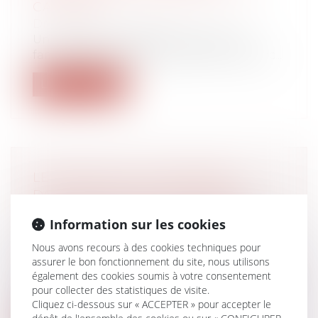
CANCERS
Droit du travail - Salariés
Un nouveau congé pour évènement
familial est accordé aux salariés. Il sera oc...
Lire la suite
LES ETATS DE L’UE DOIVENT
DORÉNAVANT RECONNAÎTRE LA
FILIATION ENTRE UN COUPLE
Information sur les cookies
HOMOSEXUEL ET SON ENFANT
Nous avons recours à des cookies techniques pour
Droit de la famille, des personnes et de
assurer le bon fonctionnement du site, nous utilisons
leur patrimoine
/
Filiation
également des cookies soumis à votre consentement
En contraignant la Bulgarie à délivrer une
pour collecter des statistiques de visite.
carte d’identité à la fille d’un c...
Cliquez ci-dessous sur « ACCEPTER » pour accepter le