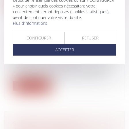
dépôt de l'ensemble des cookies ou sur « CONFIGURER
Lire la suite
» pour choisir quels cookies nécessitant votre
consentement seront déposés (cookies statistiques),
avant de continuer votre visite du site.
Plus d'informations
CONFIGURER
REFUSER
LA PROTECTION ABSOLUE DE LA
SALARIÉE CESSE À LA FIN DE SON
ACCEPTER
CONGÉ DE MATERNITÉ
Droit du travail - Employeurs
L’employeur peut rompre le contrat de
travail d’une salariée pour une faute g...
Lire la suite
SUSPENSION ABUSIVE DU