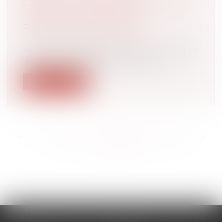
CONTRAT DE TRAVAIL DU SALARIÉ
INAPTE : ATTENTION À LA
RÉSILIATION JUDICIAIRE !
Droit du travail - Salariés
Maintenir délibérément un salarié déclaré
inapte à son poste de travail par l...
Lire la suite
<<
<
...
206
207
208
209
210
211
212
...
>
>>