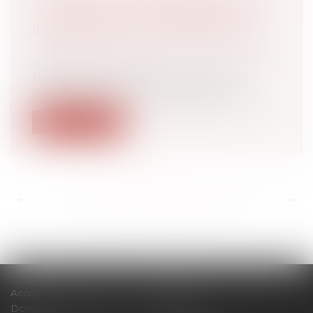
: LE POINT SUR LES MESURES
INTÉRESSANT LES EMPLOYEURS
Droit du travail - Employeurs
/
Droit de la
protection sociale
Présenté en Conseil des ministres le 7
juillet et déposé dans la foulée à l’A...
Lire la suite
<<
<
...
157
158
159
160
161
162
163
...
>
>>
Accueil
Cabinet
Domaines d'intervention
Actus