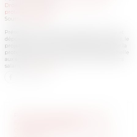
Droit du travail - Employeurs
/
Droit de la
protection sociale
Source :
www.efl.fr
Présenté en Conseil des ministres le 7 juillet et
déposé dans la foulée à l’Assemblée nationale, le
projet de loi portant mesures d’urgence pour la
protection du pouvoir d’achat laisse la part belle
aux employeurs pour améliorer le sort de leurs
salariés...
Lire la suite
PRESTATION COMPENSATOIRE :
FAUT-IL PRENDRE EN
CONSIDÉRATION LES NOUVEAUX