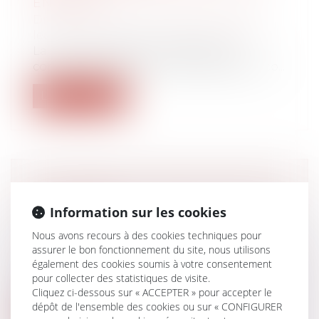
ENFANTS ?
Droit de la famille, des personnes et de
leur patrimoine
/
Divorce et séparation
La Cour de cassation rappelle que,
concernant la fixation de la prestation co...
Lire la suite
SUCCESSION ET ANNULATION D’UN
TESTAMENT
Information sur les cookies
Droit de la famille, des personnes et de
Nous avons recours à des cookies techniques pour
leur patrimoine
/
Patrimoine et
assurer le bon fonctionnement du site, nous utilisons
succession
également des cookies soumis à votre consentement
L’action en restitution consécutive à
pour collecter des statistiques de visite.
l'annulation d'un testament se prescrit...
Cliquez ci-dessous sur « ACCEPTER » pour accepter le
dépôt de l'ensemble des cookies ou sur « CONFIGURER
Lire la suite