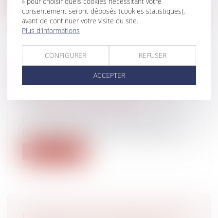
» pour choisir quels cookies nécessitant votre
consentement seront déposés (cookies statistiques),
avant de continuer votre visite du site.
Plus d'informations
CONFIGURER
REFUSER
L’EMPLOYEUR PEUT S’APPUYER
SUR DES ÉLÉMENTS COUVERTS
ACCEPTER
PAR LE SECRET MÉDICAL POUR
LICENCIER UN SALARIÉ
Droit du travail - Employeurs
Un salarié, professionnel de santé, ne
peut pas reprocher à son employeur d’a...
Lire la suite
PROJET DE LOI POUVOIR D’ACHAT