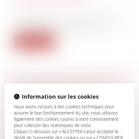
Droit de la famille, des personnes et de
leur patrimoine
/
Patrimoine et
succession
Un légataire de somme d’argent a obtenu
la délivrance judiciaire de son legs...
Lire la suite
PROJET DE LOI DE FINANCEMENT
DE LA SÉCURITÉ SOCIALE : LES
Information sur les cookies
NOUVEAUTÉS POUR LES
EMPLOYEURS
Nous avons recours à des cookies techniques pour
assurer le bon fonctionnement du site, nous utilisons
Droit du travail - Employeurs
/
Droit de la
également des cookies soumis à votre consentement
protection sociale
pour collecter des statistiques de visite.
Contrôle Urssaf, arrêts de travail liés au
Cliquez ci-dessous sur « ACCEPTER » pour accepter le
Covid-19 et subrogation des indemn...
dépôt de l'ensemble des cookies ou sur « CONFIGURER