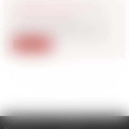
INDIQUEZ‑VOUS L’ANCIENNETÉ
SUR LES BULLETINS ?
Droit du travail - Employeurs
Les mentions obligatoires du bulletin.
Elles sont très nombreuses, et listées...
Lire la suite
<<
<
...
143
144
145
146
147
148
149
...
>
>>
Accueil
Cabinet