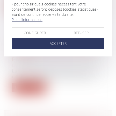
» pour choisir quels cookies nécessitant votre
Lire la suite
consentement seront déposés (cookies statistiques),
avant de continuer votre visite du site.
Plus d'informations
CONFIGURER
REFUSER
INFORMATION DE L'EMPRUNTEUR
ACCEPTER
ET CLAUSES ABUSIVES DANS LES
PRÊTS MULTIDEVISES : OBJET ET
PORTÉE
Droit bancaire
La Cour de cassation réaffirme à propos
d’un prêt multidevises que la banque...
Lire la suite