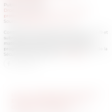
Publié le :
12/10/2022
Droit du travail - Employeurs
/
Droit de la
protection sociale
Source :
cabinet-rs.expert-infos.com
Contrôle Urssaf, arrêts de travail liés au Covid-19 et
subrogation des indemnités journalières
maternité et paternité sont notamment au
programme du projet de loi de financement de la
Sécurité sociale pour 2023...
Lire la suite
LEGS : LA DÉLIVRANCE JUDICIAIRE
EST INSUFFISANTE POUR EN
OBTENIR LE PAIEMENT