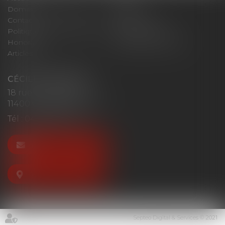
Domaines d'intervention
Actus
Contact
Plan du site
Politique de confidentialité
Mentions légales
Honoraires
Politique de cookies
Articles
CÉCILE MOURGUES
18 rue du Collège
11400 CASTELNAUDARY
Tél :
04 68 23 41 32
NOUS CONTACTER
NOUS LOCALISER
Septeo Digital & Services © 2021