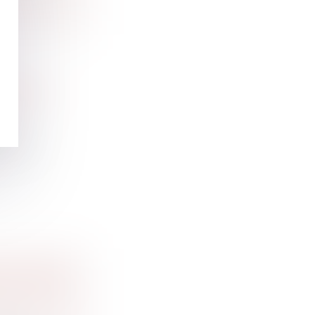
ION EN
n
94, la
LLE DANS