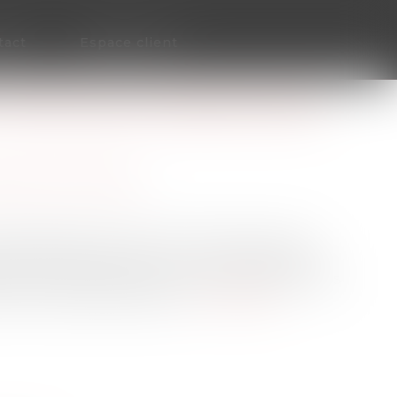
tact
Espace client
 VERS UNE AUTORISATION EN
patrimoine
/
Filiation
 de bioéthique en 1994, la procréation post
ditionnée. Pourra-t-on un jour créer la vie
t du 28 novembre 2024 a suscité le débat après
’autre côté des Pyrénées...
Lire la suite