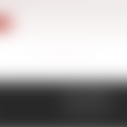
pport présenté hier, la Cour des comptes propose plu
ite
<<
<
...
34
35
36
37
38
39
40
...
>
>>
CÉCILE MOURGUES
18 rue du Collège
11400 CASTELNAUDARY
Tél :
04 68 23 41 32