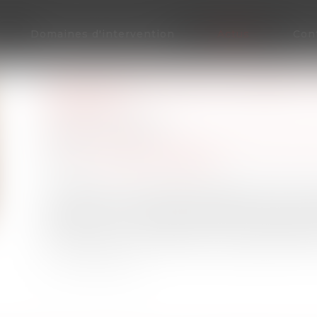
Domaines d'intervention
Actus
Con
PROCRÉATION POST MORTEM :
FRANCE ?
Publié le :
10/02/2025
Droit de la famille, des personnes et de leur 
Source :
www.actu-juridique.fr
Interdite en France depuis l’adoption des lois
mortem est autorisée en Espagne, bien que con
après la mort ? Une décision du Conseil d’Éta
l’autorisation de l’exportation de gamètes de l