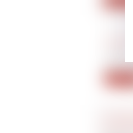
Lire la su
PROCRÉA
FRANCE 
Droit de la
Interdite e
proc...
Lire la su
L’APPRE
LE VISE
Droit du tra