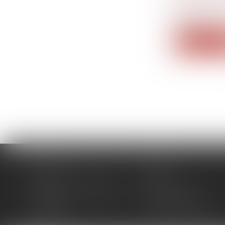
Dans un ra
pistes d...
Lire la su
Accueil
Cabinet
Domaines d'intervention
Actus
Contact
Plan du site
Politique de confidentialité
Mentions légales
Honoraires
Politique de cookies
Articles