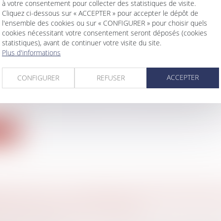
ite
à votre consentement pour collecter des statistiques de visite.
Cliquez ci-dessous sur « ACCEPTER » pour accepter le dépôt de
l'ensemble des cookies ou sur « CONFIGURER » pour choisir quels
cookies nécessitant votre consentement seront déposés (cookies
statistiques), avant de continuer votre visite du site.
Plus d'informations
TION POST MORTEM : VERS UNE AUTORISAT
?
ACCEPTER
CONFIGURER
REFUSER
 famille, des personnes et de leur patrimoine
/
Filiatio
n France depuis l’adoption des lois de bioéthique en 19
ite
NTISSAGE ET LA FORMATION PROFESSIONNE
UR DE LA COUR DES COMPTES
vail - Salariés