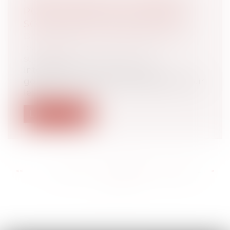
POUR UN PARENT DE LOUER À
SON ENFANT À UN PRIX RÉDUIT
Droit de la famille, des personnes et de
leur patrimoine
/
Patrimoine et
succession
Interrogé sur les intentions du
gouvernement quant à la possibilité pour
les...
Lire la suite
<<
<
...
223
224
225
226
227
228
229
...
>
>>