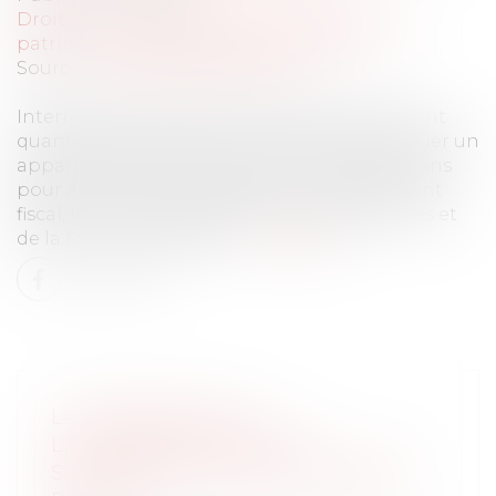
Droit de la famille, des personnes et de leur
patrimoine
/
Patrimoine et succession
Source :
www.labase-lextenso.fr
Interrogé sur les intentions du gouvernement
quant à la possibilité pour les parents de louer un
appartement à un prix réduit à un enfant, sans
pour autant être assujettis à un redressement
fiscal, le ministre de l’Économie, des Finances et
de la Relance rappelle...
Lire la suite
LA POURSUITE DE
L’UNIFORMISATION DES
SANCTIONS CIVILES EN MATIÈRE