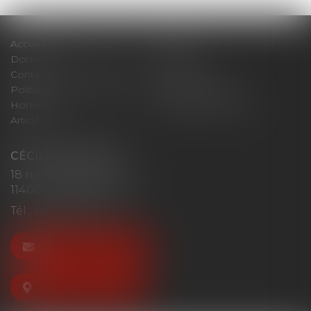
Accueil
Cabinet
Domaines d'intervention
Actus
Contact
Plan du site
Politique de confidentialité
Mentions légales
Honoraires
Politique de cookies
Articles
CÉCILE MOURGUES
18 rue du Collège
11400 CASTELNAUDARY
Tél :
04 68 23 41 32
NOUS CONTACTER
NOUS LOCALISER