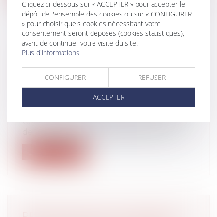
Cliquez ci-dessous sur « ACCEPTER » pour accepter le
dépôt de l'ensemble des cookies ou sur « CONFIGURER
» pour choisir quels cookies nécessitant votre
consentement seront déposés (cookies statistiques),
avant de continuer votre visite du site.
PROJET DE LOI DE FINANCEMENT
Plus d'informations
DE LA SÉCURITÉ SOCIALE (PLFSS)
POUR 2022 : LES PRINCIPALES
CONFIGURER
REFUSER
MESURES
ACCEPTER
Droit du travail - Employeurs
/
Droit de la
protection sociale
Contraception gratuite pour les femmes
de moins de 25 ans, simplification de...
Lire la suite
PRÉCISIONS SUR LA POSSIBILITÉ