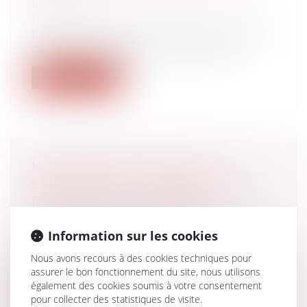
DE TEG
Droit bancaire
La première chambre civile de la Cour de
cassation considère qu’il convient d...
Lire la suite
NON-RESPECT DU SMIC : LE
SALARIÉ PEUT-IL OBTENIR DES
DOMMAGES ET INTÉRÊTS ?
Droit du travail - Salariés
Vos salariés doivent en principe tous
Information sur les cookies
recevoir une rémunération au moins
Nous avons recours à des cookies techniques pour
égal...
assurer le bon fonctionnement du site, nous utilisons
également des cookies soumis à votre consentement
Lire la suite
pour collecter des statistiques de visite.