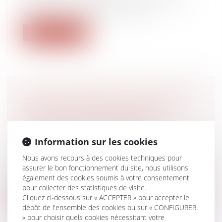
Le refus d’un directeur de participer aux
valeurs « fun and pro » et à la « c...
Lire la suite
POINT DE DÉPART DES INTÉRÊTS
AU TITRE D’UNE AVANCE EN
CAPITAL SUR SUCCESSION
Droit de la famille, des personnes et de
Information sur les cookies
leur patrimoine
/
Patrimoine et
succession
Nous avons recours à des cookies techniques pour
L’avance en capital dont bénéficie un
assurer le bon fonctionnement du site, nous utilisons
également des cookies soumis à votre consentement
indivisaire sur ses droits dans le part...
pour collecter des statistiques de visite.
Cliquez ci-dessous sur « ACCEPTER » pour accepter le
Lire la suite
dépôt de l'ensemble des cookies ou sur « CONFIGURER
» pour choisir quels cookies nécessitant votre