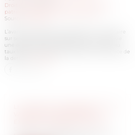
Droit de la famille, des personnes et de leur
patrimoine
/
Patrimoine et succession
Source :
www.efl.fr
L’avance en capital dont bénéficie un indivisaire
sur ses droits dans le partage à venir constitue
une dette sujette à rapport portant intérêt au
taux légal à compter de la date de la naissance de
la dette...
Lire la suite
LE CADRE QUI DÉSAPPROUVE LES
VALEURS DE L’ENTREPRISE
EXERCE SA LIBERTÉ D’OPINION
Droit du travail - Salariés