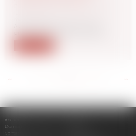
Droit de la famille, des personnes et de
leur patrimoine
/
Couples et régime
matrimoniaux
Aux termes de l’article 3, § 1, sous a),
premier tiret, du règlement Bruxelle...
Lire la suite
<<
<
...
130
131
132
133
134
135
136
...
>
>>
Accueil
Cabinet
Domaines d'intervention
Actus
Contact
Plan du site