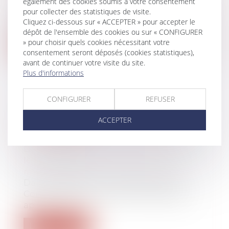
succession
également des cookies soumis à votre consentement
pour collecter des statistiques de visite.
Le décès d’un époux survenu avant que la
Cliquez ci-dessous sur « ACCEPTER » pour accepter le
décision prononçant le divorce ait a...
dépôt de l'ensemble des cookies ou sur « CONFIGURER
» pour choisir quels cookies nécessitant votre
Lire la suite
consentement seront déposés (cookies statistiques),
avant de continuer votre visite du site.
Plus d'informations
CONFIGURER
REFUSER
PLUS-VALUE DE REPORT ET
ACCEPTER
MODIFICATION DU RÉGIME
MATRIMONIAL
Droit de la famille, des personnes et de
leur patrimoine
/
Couples et régime
matrimoniaux
Dans une affaire présentée devant le
Conseil d’État, un homme était décédé
ap...
Lire la suite