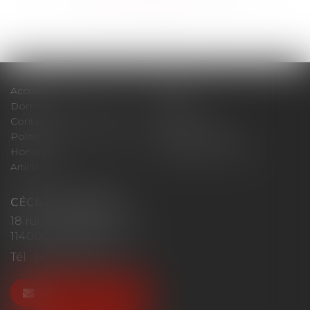
Accueil
Cabinet
Domaines d'intervention
Actus
Contact
Plan du site
Politique de confidentialité
Mentions légales
Honoraires
Politique de cookies
Articles
CÉCILE MOURGUES
18 rue du Collège
11400 CASTELNAUDARY
Tél :
04 68 23 41 32
NOUS CONTACTER