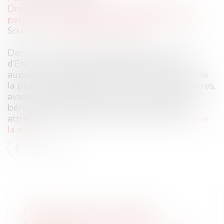
Droit de la famille, des personnes et de leur
patrimoine
/
Couples et régime matrimoniaux
Source :
www.lemag-juridique.com
Dans une affaire présentée devant le Conseil
d’État, un homme était décédé après avoir
auparavant demandé un report d’imposition de
la plus-value dégagée lors d’un échange de titres,
avant de modifier son régime matrimonial au
bénéfice de la communauté universelle avec
attribution intégrale au conjoint survivant...
Lire
la suite
LE PARENT AYANT DONNÉ
NAISSANCE PEUT-IL ÊTRE