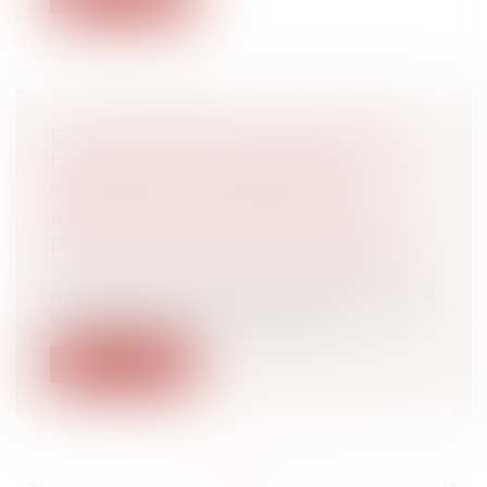
EST IRRECEVABLE L'ACTION EN
DIMINUTION DE LOYER FORMÉE
SANS QU'UNE DEMANDE
PRÉALABLE AIT ÉTÉ PRÉSENTÉE
PAR LE LOCATAIRE AU BAILLEUR
Droit immobilier
/
Baux d'habitation
À la suite d’un congé pour vendre délivré à
des locataires, ceux-ci avaient a...
Lire la suite
<<
<
...
107
108
109
110
111
112
113
...
>
>>