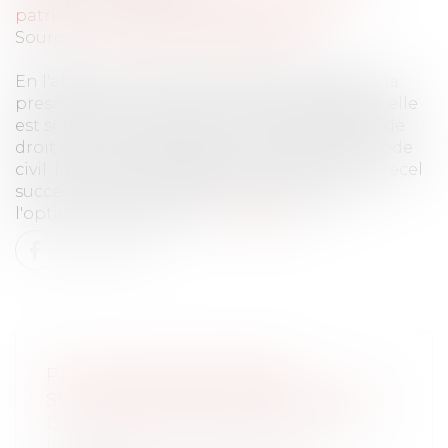
patrimoine
/
Patrimoine et succession
Source :
www.lemag-juridique.com
En l'absence d'un texte spécifique régissant la
prescription de l’action en recel successoral, elle
est soumise à la prescription quinquennale de
droit commun prévue par l’article 2224 du Code
civil. L'enjeu est de déterminer si l'action en recel
successoral suit la même prescription que
l'option successorale...
Lire la suite
PEUT-ON AGIR EN RECEL
SUCCESSORAL APRÈS CINQ ANS ?
Droit de la famille, des personnes et de
leur patrimoine
/
Patrimoine et