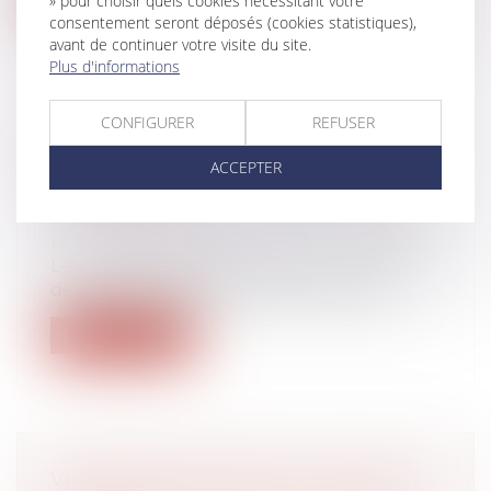
» pour choisir quels cookies nécessitant votre
consentement seront déposés (cookies statistiques),
avant de continuer votre visite du site.
Plus d'informations
CONFIGURER
REFUSER
COTISATIONS SOCIALES
PATRONALES : DES ALLÈGEMENTS
ACCEPTER
REMANIÉS !
Droit du travail - Employeurs
/
Droit de la
protection sociale
Le champ d’application des taux réduits
des cotisations sociales patronales d...
Lire la suite
VIOLENCES SEXUELLES : 122 600