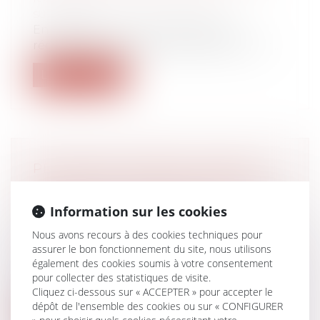
succession
En l'absence d'un texte spécifique
régissant la prescription de l’action en r...
Lire la suite
PROCRÉATION MÉDICALEMENT
ASSISTÉE ET DÉCÈS DU CONJOINT :
EST-CE LA FIN DU PROJET
Information sur les cookies
PARENTAL ?
Nous avons recours à des cookies techniques pour
Droit de la famille, des personnes et de
assurer le bon fonctionnement du site, nous utilisons
leur patrimoine
/
Filiation
également des cookies soumis à votre consentement
L’article L 2141-2 du Code de la santé
pour collecter des statistiques de visite.
publique, dans sa rédaction issue de l...
Cliquez ci-dessous sur « ACCEPTER » pour accepter le
dépôt de l'ensemble des cookies ou sur « CONFIGURER
Lire la suite