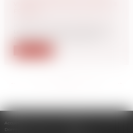
VICTIMES DONT UNE MAJORITÉ DE
FEMMES
Droit de la famille, des personnes et de
leur patrimoine
/
Violences familiales
Les services de police et de gendarmerie
nationales ont enregistré 450 100 vi...
Lire la suite
<<
<
...
30
31
32
33
34
35
36
...
>
>>
Accueil
Cabinet
Domaines d'intervention
Actus